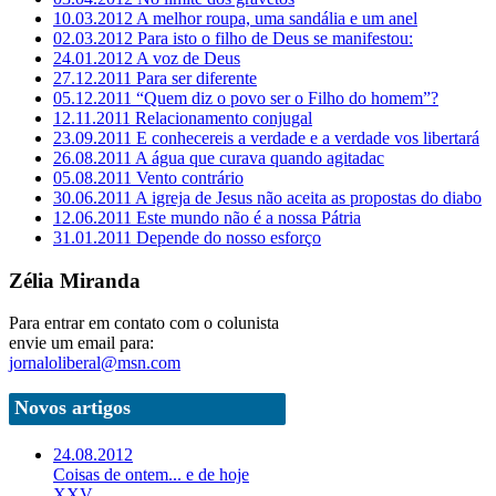
10.03.2012
A melhor roupa, uma sandália e um anel
02.03.2012
Para isto o filho de Deus se manifestou:
24.01.2012
A voz de Deus
27.12.2011
Para ser diferente
05.12.2011
“Quem diz o povo ser o Filho do homem”?
12.11.2011
Relacionamento conjugal
23.09.2011
E conhecereis a verdade e a verdade vos libertará
26.08.2011
A água que curava quando agitadac
05.08.2011
Vento contrário
30.06.2011
A igreja de Jesus não aceita as propostas do diabo
12.06.2011
Este mundo não é a nossa Pátria
31.01.2011
Depende do nosso esforço
Zélia Miranda
Para entrar em contato com o colunista
envie um email para:
jornaloliberal@msn.com
Novos artigos
24.08.2012
Coisas de ontem... e de hoje
XXV