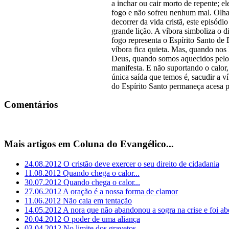
a inchar ou cair morto de repente; e
fogo e não sofreu nenhum mal. Olha
decorrer da vida cristã, este episódi
grande lição. A víbora simboliza o d
fogo representa o Espírito Santo de 
víbora fica quieta. Mas, quando nos
Deus, quando somos aquecidos pelo c
manifesta. E não suportando o calor,
única saída que temos é, sacudir a v
do Espírito Santo permaneça acesa 
Comentários
Mais artigos em Coluna do Evangélico...
24.08.2012
O cristão deve exercer o seu direito de cidadania
11.08.2012
Quando chega o calor...
30.07.2012
Quando chega o calor...
27.06.2012
A oração é a nossa forma de clamor
11.06.2012
Não caia em tentação
14.05.2012
A nora que não abandonou a sogra na crise e foi a
20.04.2012
O poder de uma aliança
03.04.2012
No limite dos gravetos