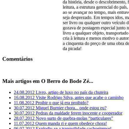
da história, desde o descobrimento,
leitura, a estrutura gerencial do país
ao se avançar no tempo, mais entrav
seja desprezado. Em tempos idos, ma
ser livro ou qualquer outro veículo
gozava de postagem especial junto n
livro a qualquer objeto, transportado
cria à leitura e menos motivo o auto
a cinquenta do preço de uma obra de
da picada!
Comentários
Mais artigos em O Berro do Bode Zé...
24.08.2012
Livro, artigo de luxo no país da chuteira
16.08.2012
Visite Rodrigo Silva, antes que acabe o caminho
11.08.2012
Proibir o que já era proibido?
30.07.2012
Miguel Burnier chora... onde estou eu?
30.07.2012
Pedras da maldade ferem inocente e cooperador
28.07.2012
Novo surto de quebra-molas “particulares”
11.07.2012
Quem manda ri e quem obedece chora!
06.07.2012
Explodiu-se a tranquilidade cachoeirense!