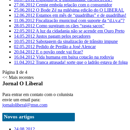
27.06.2012
Cemig embola relação com o consumidor
25.06.2012
O Bode Zé na milésima edição do O LIBERAL
12.06.2012
Estamos em mês de “quadrilhas” e de quadrilhas!
11.06.2012
Fiscalização municipal com suporte da “d.i.v.a”?
28.05.2012
Como surgiram os cães “rasga sacos”
22.05.2012
A luz da cidadania não se acende em Ouro Preto
14.05.2012
Justos pagam pelos pecadores
10.05.2012
Sabotagem da sinalização de trânsito impune
02.05.2012
Pedido de Perdão a José Alencar
20.04.2012
E o povão onde vai ficar?
16.04.2012
Vida humana em baixa cotação na rodovia
11.04.2012
Tranca atrasada! sorte que o ladrão estava de folga
Página
1
de
4
<< Mais recentes
Jornal O Liberal
Para entrar em contato com o colunista
envie um email para:
jornaloliberal@msn.com
Novos artigos
24.08.2012