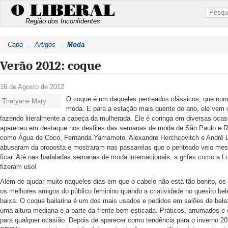
O LIBERAL
Região dos Inconfidentes
Capa
Artigos
Moda
Verão 2012: coque
16 de Agosto de 2012
O coque é um daqueles penteados clássicos, que nu
Thatyane Mary
moda. E para a estação mais quente do ano, ele vem 
fazendo literalmente a cabeça da mulherada. Ele é coringa em diversas ocas
apareceu em destaque nos desfiles das semanas de moda de São Paulo e R
como Água de Coco, Fernanda Yamamoto, Alexandre Herchcovitch e André 
abusaram da proposta e mostraram nas passarelas que o penteado veio me
ficar. Até nas badaladas semanas de moda internacionais, a grifes como a Lo
fizeram uso!
Além de ajudar muito naqueles dias em que o cabelo não está tão bonito, o
os melhores amigos do público feminino quando a criatividade no quesito be
baixa. O coque bailarina é um dos mais usados e pedidos em salões de bele
uma altura mediana e a parte da frente bem esticada. Práticos, arrumados e
para qualquer ocasião. Depois de aparecer como tendência para o inverno 20