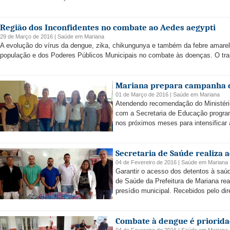
Região dos Inconfidentes no combate ao Aedes aegypti
29 de Março de 2016 |
Saúde
em
Mariana
A evolução do vírus da dengue, zika, chikungunya e também da febre amare
população e dos Poderes Públicos Municipais no combate às doenças. O tran
Mariana prepara campanha d
01 de Março de 2016 |
Saúde
em
Mariana
Atendendo recomendação do Ministéri
com a Secretaria de Educação program
nos próximos meses para intensificar
Secretaria de Saúde realiza 
04 de Fevereiro de 2016 |
Saúde
em
Mariana
Garantir o acesso dos detentos à saúd
de Saúde da Prefeitura de Mariana real
presídio municipal. Recebidos pelo dire
Combate à dengue é priorid