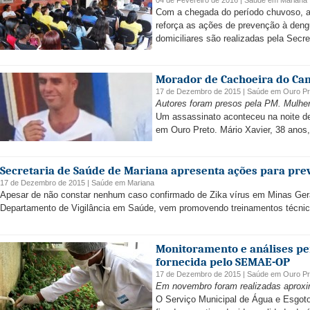
04 de Fevereiro de 2016 |
Saúde
em
Mariana
Com a chegada do período chuvoso, a 
reforça as ações de prevenção à dengu
domiciliares são realizadas pela Secret
Morador de Cachoeira do Ca
17 de Dezembro de 2015 |
Saúde
em
Ouro Pr
Autores foram presos pela PM. Mulher 
Um assassinato aconteceu na noite de 
em Ouro Preto. Mário Xavier, 38 anos, 
Secretaria de Saúde de Mariana apresenta ações para prev
17 de Dezembro de 2015 |
Saúde
em
Mariana
Apesar de não constar nenhum caso confirmado de Zika vírus em Minas Gera
Departamento de Vigilância em Saúde, vem promovendo treinamentos técnicos
Monitoramento e análises pe
fornecida pelo SEMAE-OP
17 de Dezembro de 2015 |
Saúde
em
Ouro Pr
Em novembro foram realizadas aproxim
O Serviço Municipal de Água e Esgot