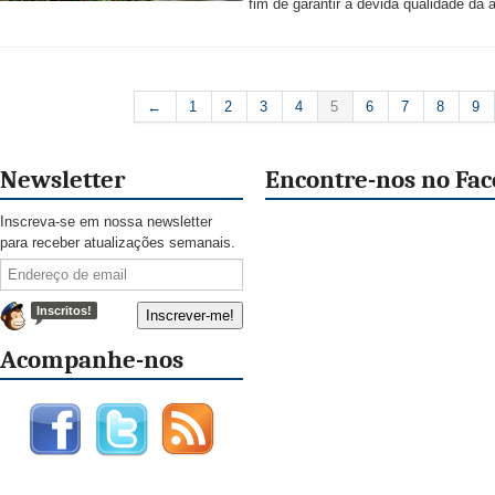
fim de garantir a devida qualidade da á
←
1
2
3
4
5
6
7
8
9
Newsletter
Encontre-nos no Fa
Inscreva-se em nossa newsletter
para receber atualizações semanais.
Inscritos!
Acompanhe-nos