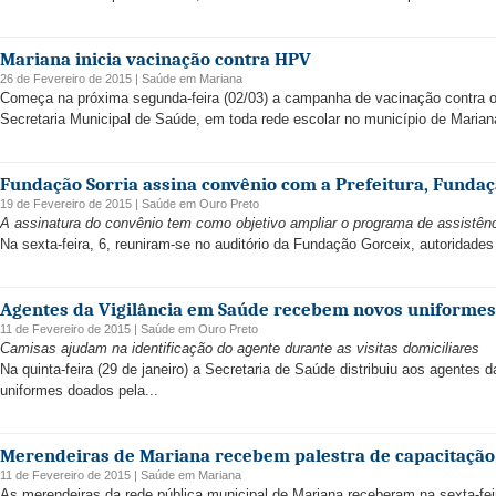
Mariana inicia vacinação contra HPV
26 de Fevereiro de 2015 |
Saúde
em
Mariana
Começa na próxima segunda-feira (02/03) a campanha de vacinação contra o
Secretaria Municipal de Saúde, em toda rede escolar no município de Mariana
Fundação Sorria assina convênio com a Prefeitura, Funda
19 de Fevereiro de 2015 |
Saúde
em
Ouro Preto
A assinatura do convênio tem como objetivo ampliar o programa de assistênc
Na sexta-feira, 6, reuniram-se no auditório da Fundação Gorceix, autoridades 
Agentes da Vigilância em Saúde recebem novos uniformes
11 de Fevereiro de 2015 |
Saúde
em
Ouro Preto
Camisas ajudam na identificação do agente durante as visitas domiciliares
Na quinta-feira (29 de janeiro) a Secretaria de Saúde distribuiu aos agente
uniformes doados pela...
Merendeiras de Mariana recebem palestra de capacitação
11 de Fevereiro de 2015 |
Saúde
em
Mariana
As merendeiras da rede pública municipal de Mariana receberam na sexta-feir