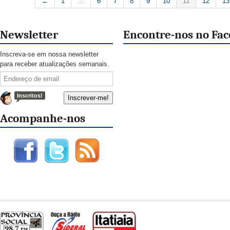
←
1
…
6
7
8
9
10
11
12
13
Newsletter
Encontre-nos no Fa
Inscreva-se em nossa newsletter
para receber atualizações semanais.
Inscritos!
Acompanhe-nos