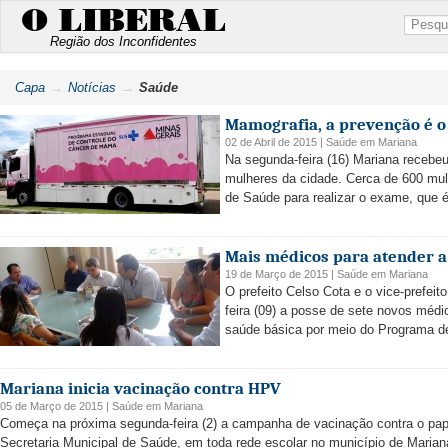
O LIBERAL
Região dos Inconfidentes
Capa
Notícias
Saúde
Mamografia, a prevenção é 
02 de Abril de 2015 |
Saúde
em
Mariana
Na segunda-feira (16) Mariana recebe
mulheres da cidade. Cerca de 600 mulh
de Saúde para realizar o exame, que é 
Mais médicos para atender a
19 de Março de 2015 |
Saúde
em
Mariana
O prefeito Celso Cota e o vice-prefeit
feira (09) a posse de sete novos méd
saúde básica por meio do Programa d
Mariana inicia vacinação contra HPV
05 de Março de 2015 |
Saúde
em
Mariana
Começa na próxima segunda-feira (2) a campanha de vacinação contra o pap
Secretaria Municipal de Saúde, em toda rede escolar no município de Marian