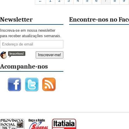
←
1
2
3
4
5
6
7
8
9
Newsletter
Encontre-nos no Fa
Inscreva-se em nossa newsletter
para receber atualizações semanais.
Inscritos!
Acompanhe-nos