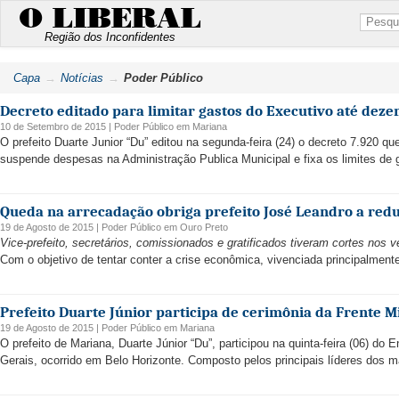
O LIBERAL
Região dos Inconfidentes
Capa
Notícias
Poder Público
Decreto editado para limitar gastos do Executivo até dez
10 de Setembro de 2015 |
Poder Público
em
Mariana
O prefeito Duarte Junior “Du” editou na segunda-feira (24) o decreto 7.920 
suspende despesas na Administração Publica Municipal e fixa os limites de g
Queda na arrecadação obriga prefeito José Leandro a redu
19 de Agosto de 2015 |
Poder Público
em
Ouro Preto
Vice-prefeito, secretários, comissionados e gratificados tiveram cortes no
Com o objetivo de tentar conter a crise econômica, vivenciada principalment
Prefeito Duarte Júnior participa de cerimônia da Frente M
19 de Agosto de 2015 |
Poder Público
em
Mariana
O prefeito de Mariana, Duarte Júnior “Du”, participou na quinta-feira (06) do
Gerais, ocorrido em Belo Horizonte. Composto pelos principais líderes dos ma