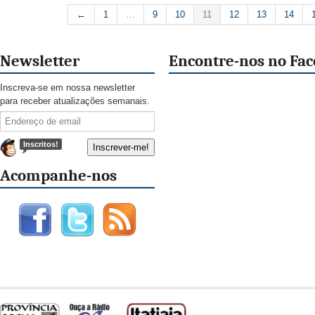
←
1
…
9
10
11
12
13
14
Newsletter
Encontre-nos no Fa
Inscreva-se em nossa newsletter
para receber atualizações semanais.
Inscritos!
Acompanhe-nos