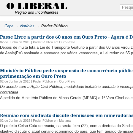
O LIBERAL
Região dos Inconfidentes
Capa
Notícias
Poder Público
Passe Livre a partir dos 60 anos em Ouro Preto - Agora é D
02 de Junho de 2015 |
Poder Público
em
Ouro Preto
Depois de muita luta a Lei do Transporte Gratuito a partir dos 60 anos virou 
de Assis(PV) assinada e aprovada por vários vereadores, a Lei reduz de 65 p
Ministério Público pede suspensão de concorrência públic
pavimentação em Ouro Preto
02 de Junho de 2015 |
Poder Público
em
Ouro Preto
De acordo com a Ação Civil Pública, modalidade licitatória adotada é incomp
contratada
A pedido do Ministério Público de Minas Gerais (MPMG) a 1ª Vara Cível da c
Reunião com sindicato discute demissões em mineradora
02 de Junho de 2015 |
Poder Público
em
Mariana
O prefeito Celso Cota se reuniu, na sexta-feira (22), com a diretoria do Sin
objetivo discutir o atual cenário econômico do país, que tem gerado demiss