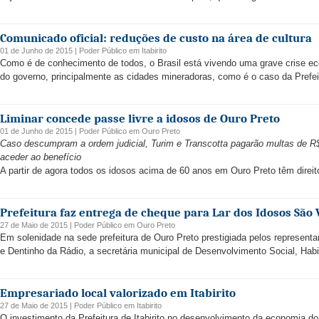
Comunicado oficial: reduções de custo na área de cultura
01 de Junho de 2015 |
Poder Público
em
Itabirito
Como é de conhecimento de todos, o Brasil está vivendo uma grave crise ec
do governo, principalmente as cidades mineradoras, como é o caso da Prefeitur
Liminar concede passe livre a idosos de Ouro Preto
01 de Junho de 2015 |
Poder Público
em
Ouro Preto
Caso descumpram a ordem judicial, Turim e Transcotta pagarão multas de R$
aceder ao benefício
A partir de agora todos os idosos acima de 60 anos em Ouro Preto têm direito
Prefeitura faz entrega de cheque para Lar dos Idosos São 
27 de Maio de 2015 |
Poder Público
em
Ouro Preto
Em solenidade na sede prefeitura de Ouro Preto prestigiada pelos represen
e Dentinho da Rádio, a secretária municipal de Desenvolvimento Social, Habi
Empresariado local valorizado em Itabirito
27 de Maio de 2015 |
Poder Público
em
Itabirito
O investimento da Prefeitura de Itabirito no desenvolvimento da economia d