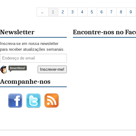
←
1
2
3
4
5
6
7
8
9
Newsletter
Encontre-nos no Fa
Inscreva-se em nossa newsletter
para receber atualizações semanais.
Inscritos!
Acompanhe-nos