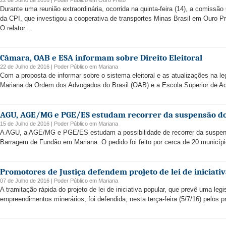
22 de Julho de 2016 |
Poder Público
em
Ouro Preto
Durante uma reunião extraordinária, ocorrida na quinta-feira (14), a comissão C
da CPI, que investigou a cooperativa de transportes Minas Brasil em Ouro Pr
O relator...
Câmara, OAB e ESA informam sobre Direito Eleitoral
22 de Julho de 2016 |
Poder Público
em
Mariana
Com a proposta de informar sobre o sistema eleitoral e as atualizações na 
Mariana da Ordem dos Advogados do Brasil (OAB) e a Escola Superior de A
AGU, AGE/MG e PGE/ES estudam recorrer da suspensão d
15 de Julho de 2016 |
Poder Público
em
Mariana
A AGU, a AGE/MG e PGE/ES estudam a possibilidade de recorrer da suspen
Barragem de Fundão em Mariana. O pedido foi feito por cerca de 20 municípi
Promotores de Justiça defendem projeto de lei de iniciati
07 de Julho de 2016 |
Poder Público
em
Mariana
A tramitação rápida do projeto de lei de iniciativa popular, que prevê uma le
empreendimentos minerários, foi defendida, nesta terça-feira (5/7/16) pelos p