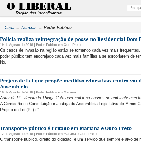
O LIBERAL
Região dos Inconfidentes
Capa
Notícias
Poder Público
Polícia realiza reintegração de posse no Residencial Dom 
19 de Agosto de 2016 |
Poder Público
em
Ouro Preto
Os casos de invasão na região estão se tornando cada vez mais frequentes. 
poder público tem encorajado cada vez mais famílias a se apropriarem de terr
No...
Projeto de Lei que propõe medidas educativas contra van
Assembleia
19 de Agosto de 2016 |
Poder Público
em
Mariana
Autor do PL, deputado Thiago Cota quer coibir os abusos no ambiente escola
A Comissão de Constituição e Justiça da Assembleia Legislativa de Minas Gera
Projeto de Lei (PL) n°...
Transporte público é licitado em Mariana e Ouro Preto
12 de Agosto de 2016 |
Poder Público
em
Mariana
e
Ouro Preto
O transporte público, direito do cidadão, é um serviço que sempre é alvo de m