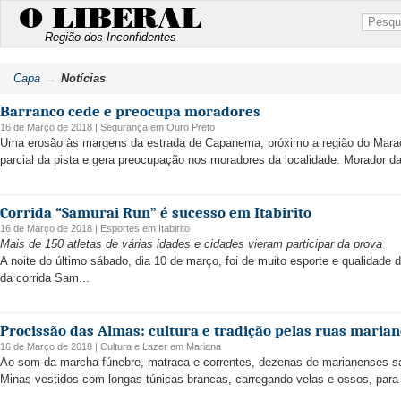
O LIBERAL
Região dos Inconfidentes
Capa
Notícias
Barranco cede e preocupa moradores
16 de Março de 2018 |
Segurança
em
Ouro Preto
Uma erosão às margens da estrada de Capanema, próximo a região do Marac
parcial da pista e gera preocupação nos moradores da localidade. Morador da 
Corrida “Samurai Run” é sucesso em Itabirito
16 de Março de 2018 |
Esportes
em
Itabirito
Mais de 150 atletas de várias idades e cidades vieram participar da prova
A noite do último sábado, dia 10 de março, foi de muito esporte e qualidade 
da corrida Sam...
Procissão das Almas: cultura e tradição pelas ruas maria
16 de Março de 2018 |
Cultura e Lazer
em
Mariana
Ao som da marcha fúnebre, matraca e correntes, dezenas de marianenses sae
Minas vestidos com longas túnicas brancas, carregando velas e ossos, para r