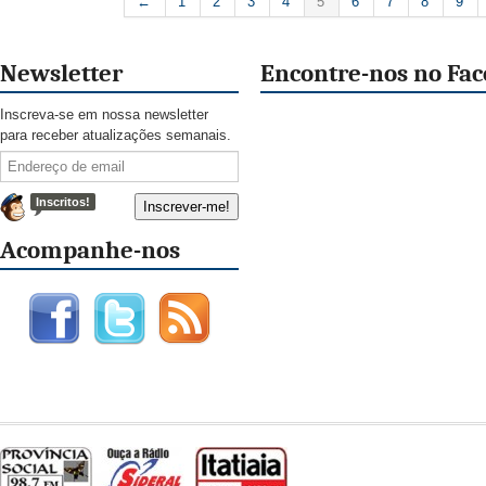
←
1
2
3
4
5
6
7
8
9
Newsletter
Encontre-nos no Fa
Inscreva-se em nossa newsletter
para receber atualizações semanais.
Inscritos!
Acompanhe-nos