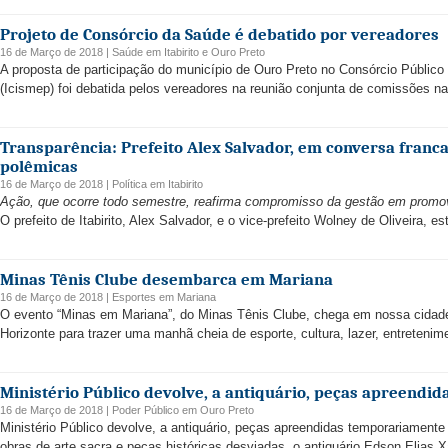
Projeto de Consórcio da Saúde é debatido por vereadores
16 de Março de 2018 |
Saúde
em
Itabirito
e
Ouro Preto
A proposta de participação do município de Ouro Preto no Consórcio Públic
(Icismep) foi debatida pelos vereadores na reunião conjunta de comissões na 
Transparência: Prefeito Alex Salvador, em conversa franc
polêmicas
16 de Março de 2018 |
Política
em
Itabirito
Ação, que ocorre todo semestre, reafirma compromisso da gestão em promove
O prefeito de Itabirito, Alex Salvador, e o vice-prefeito Wolney de Oliveira, e
Minas Tênis Clube desembarca em Mariana
16 de Março de 2018 |
Esportes
em
Mariana
O evento “Minas em Mariana”, do Minas Tênis Clube, chega em nossa cidade
Horizonte para trazer uma manhã cheia de esporte, cultura, lazer, entreteni
Ministério Público devolve, a antiquário, peças apreendi
16 de Março de 2018 |
Poder Público
em
Ouro Preto
Ministério Público devolve, a antiquário, peças apreendidas temporariamente
obras de arte sacra e peças históricas desviadas, o antiquário Edson Elias Xa