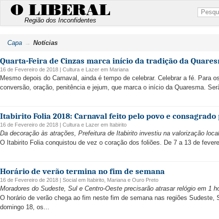
O LIBERAL
Região dos Inconfidentes
Capa
Notícias
Quarta-Feira de Cinzas marca início da tradição da Quare
16 de Fevereiro de 2018 |
Cultura e Lazer
em
Mariana
Mesmo depois do Carnaval, ainda é tempo de celebrar. Celebrar a fé. Para os
conversão, oração, penitência e jejum, que marca o início da Quaresma. Serã
Itabirito Folia 2018: Carnaval feito pelo povo e consagrado 
16 de Fevereiro de 2018 |
Cultura e Lazer
em
Itabirito
Da decoração às atrações, Prefeitura de Itabirito investiu na valorização loca
O Itabirito Folia conquistou de vez o coração dos foliões. De 7 a 13 de fevere
Horário de verão termina no fim de semana
16 de Fevereiro de 2018 |
Social
em
Itabirito
,
Mariana
e
Ouro Preto
Moradores do Sudeste, Sul e Centro-Oeste precisarão atrasar relógio em 1 h
O horário de verão chega ao fim neste fim de semana nas regiões Sudeste, S
domingo 18, os...