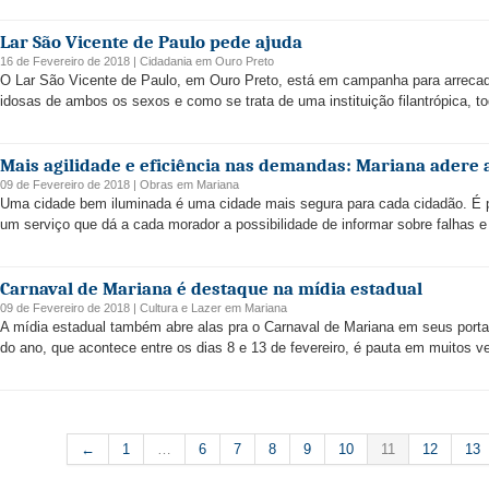
Lar São Vicente de Paulo pede ajuda
16 de Fevereiro de 2018 |
Cidadania
em
Ouro Preto
O Lar São Vicente de Paulo, em Ouro Preto, está em campanha para arrecada
idosas de ambos os sexos e como se trata de uma instituição filantrópica, to
Mais agilidade e eficiência nas demandas: Mariana adere 
09 de Fevereiro de 2018 |
Obras
em
Mariana
Uma cidade bem iluminada é uma cidade mais segura para cada cidadão. É p
um serviço que dá a cada morador a possibilidade de informar sobre falhas e
Carnaval de Mariana é destaque na mídia estadual
09 de Fevereiro de 2018 |
Cultura e Lazer
em
Mariana
A mídia estadual também abre alas pra o Carnaval de Mariana em seus portais
do ano, que acontece entre os dias 8 e 13 de fevereiro, é pauta em muitos v
←
1
…
6
7
8
9
10
11
12
13