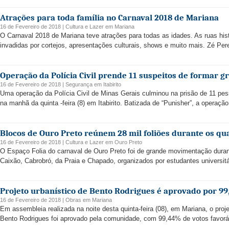
Atrações para toda família no Carnaval 2018 de Mariana
16 de Fevereiro de 2018 |
Cultura e Lazer
em
Mariana
O Carnaval 2018 de Mariana teve atrações para todas as idades. As ruas hist
invadidas por cortejos, apresentações culturais, shows e muito mais. Zé Pereir
Operação da Polícia Civil prende 11 suspeitos de formar g
16 de Fevereiro de 2018 |
Segurança
em
Itabirito
Uma operação da Polícia Civil de Minas Gerais culminou na prisão de 11 p
na manhã da quinta -feira (8) em Itabirito. Batizada de “Punisher”, a operação
Blocos de Ouro Preto reúnem 28 mil foliões durante os qua
16 de Fevereiro de 2018 |
Cultura e Lazer
em
Ouro Preto
O Espaço Folia do carnaval de Ouro Preto foi de grande movimentação durant
Caixão, Cabrobró, da Praia e Chapado, organizados por estudantes universitá
Projeto urbanístico de Bento Rodrigues é aprovado por 99
16 de Fevereiro de 2018 |
Obras
em
Mariana
Em assembleia realizada na noite desta quinta-feira (08), em Mariana, o proj
Bento Rodrigues foi aprovado pela comunidade, com 99,44% de votos favoráv