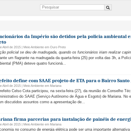
ncionários da Império são detidos pela policia ambiental 
eto
e Abril de 2015 |
Meio Ambiente
em
Ouro Preto
ção policial se deu de madrugada, quando os funcionários iriam realizar capi
ante um flagrante na madrugada da quarta-feira (25) por volta das 3h, a Políci
iental (PMA) deteve quatro funcioná...
efeito define com SAAE projeto de ETA para o Bairro Santo
e Abril de 2015 |
Meio Ambiente
em
Mariana
refeito Celso Cota participou, na sexta-feira (27), da reunião do Conselho Téc
inistrativo do SAAE (Serviço Autônomo de Água e Esgoto) de Mariana. No 
am discutidos assuntos como a apresentação de...
riana firma parcerias para instalação de painéis de energi
e Abril de 2015 |
Meio Ambiente
em
Mariana
conomia no consumo de energia elétrica pode ser uma importante alternativa