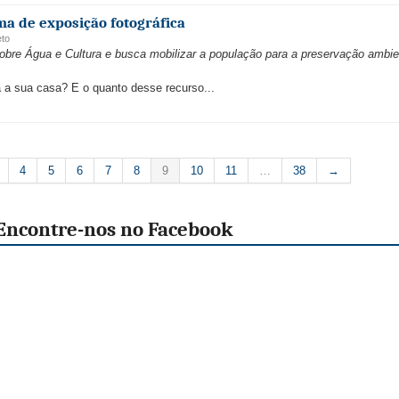
ma de exposição fotográfica
eto
sobre Água e Cultura e busca mobilizar a população para a preservação ambie
a sua casa? E o quanto desse recurso...
4
5
6
7
8
9
10
11
…
38
→
Encontre-nos no Facebook