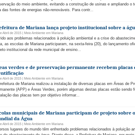
servação do meio ambiente, evitando a construção de usinas e ampliando o 
a das fontes de energias não-renováveis. Para contr...
efeitura de Mariana lança projeto institucional sobre a ág
e Abril de 2015 |
Meio Ambiente
em
Mariana
ido aos problemas relacionados à poluição ambiental e a crise do abastecim
a, as escolas de Mariana participaram, na sexta-feira (20), do lançamento ofi
jeto institucional da rede municipal de ensino...
eas verdes e de preservação permanente recebem placas 
entificação
e Abril de 2015 |
Meio Ambiente
em
Mariana
refeitura de Mariana realizou a instalação de diversas placas em Áreas de P
manente (APP) e Áreas Verdes, porém algumas destas placas estão sendo fu
talação das placas tem por objetivo informar...
colas municipais de Mariana participam de projeto sobre o
ndial da Água
e Abril de 2015 |
Meio Ambiente
em
Mariana
ersos lugares do mundo têm enfrentado problemas relacionados à poluição am
se do abastecimento de água. Diante disso, a Prefeitura de Mariana, por meio