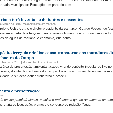
retaria Municipal de Educação, em parceria com...
riana terá inventário de fontes e nascentes
de Março de 2015 |
Meio Ambiente
em
Mariana
refeito Celso Cota e o diretor-presidente da Samarco, Ricardo Vescovi de Ar
inaram a carta de intenções para o desenvolvimento de um inventário inédito
tes de águas de Mariana. A cerimônia, que contou...
pósito irregular de lixo causa transtorno aos moradores d
choeira do Campo
de Março de 2015 |
Meio Ambiente
em
Ouro Preto
 área de preservação ambiental acabou virando depósito irregular de lixo no 
ureira, distrito de Cachoeira do Campo. De acordo com as denúncias de mo
alidade, a situação causa transtorno e preocu...
imento e preservação”
to
de ensino premiará alunos, escolas e professores que se destacarem na com
Secretaria de Educação, promove o concurso de redação “Água...