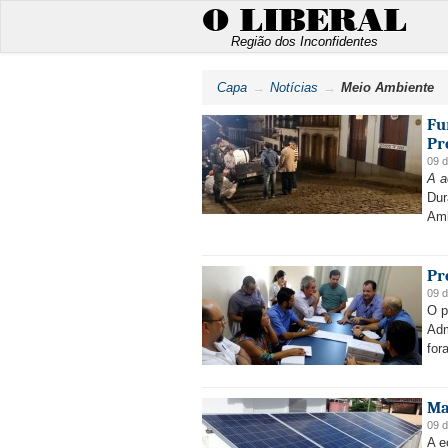
O LIBERAL
Região dos Inconfidentes
Capa
Notícias
Meio Ambiente
Fu
Pr
09 d
A a
Dur
Amb
Pr
09 d
O p
Adm
for
Ma
09 d
A e