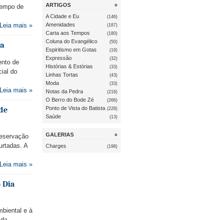
ARTIGOS
»
tempo de
A Cidade e Eu
(146)
Leia mais »
Amenidades
(187)
Carta aos Tempos
(180)
Coluna do Evangélico
(50)
ua
Espiritismo em Gotas
(19)
Expressão
(32)
ento de
Histórias & Estórias
(33)
cial do
Linhas Tortas
(43)
Moda
(33)
Leia mais »
Notas da Pedra
(216)
O Berro do Bode Zé
(266)
de
Ponto de Vista do Batista
(228)
Saúde
(13)
GALERIAS
»
reservação
rtadas. A
Charges
(198)
Leia mais »
 Dia
biental e à
 da