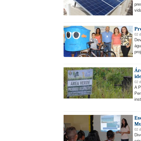
pre
vid
Pr
02 d
Dev
águ
pro
Ár
id
02 d
A P
Per
ins
Es
Mu
02 d
Div
cri