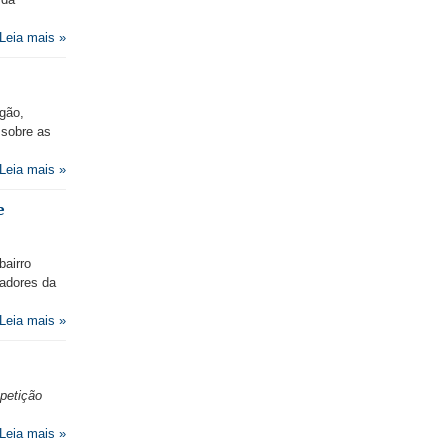
Leia mais »
agão,
 sobre as
Leia mais »
e
bairro
radores da
Leia mais »
petição
Leia mais »