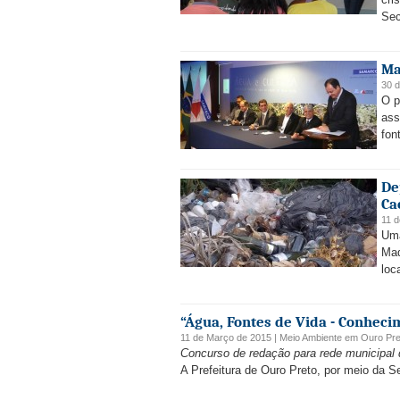
Sec
Ma
30 
O p
ass
fon
De
Ca
11 
Uma
Mad
loc
“Água, Fontes de Vida - Conhec
11 de Março de 2015 |
Meio Ambiente
em
Ouro Pre
Concurso de redação para rede municipal 
A Prefeitura de Ouro Preto, por meio da 