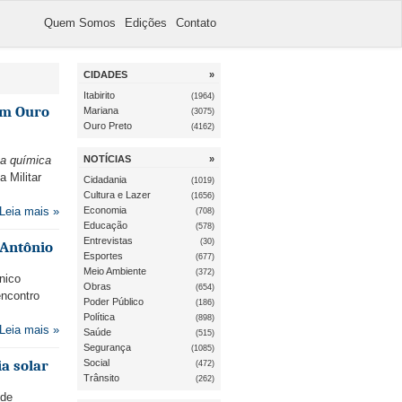
Quem Somos
Edições
Contato
CIDADES
»
Itabirito
(1964)
em Ouro
Mariana
(3075)
Ouro Preto
(4162)
na química
NOTÍCIAS
»
a Militar
Cidadania
(1019)
Cultura e Lazer
(1656)
Leia mais »
Economia
(708)
Educação
(578)
Entrevistas
(30)
 Antônio
Esportes
(677)
Meio Ambiente
(372)
nico
Obras
(654)
encontro
Poder Público
(186)
Política
(898)
Leia mais »
Saúde
(515)
Segurança
(1085)
a solar
Social
(472)
Trânsito
(262)
 de