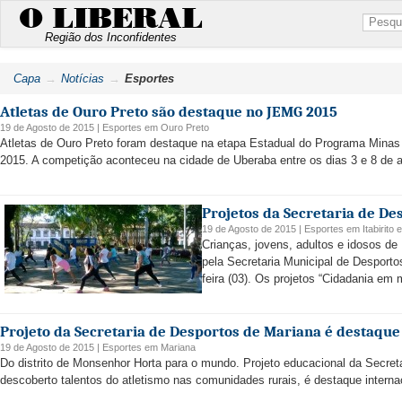
O LIBERAL
Região dos Inconfidentes
Capa
Notícias
Esportes
Atletas de Ouro Preto são destaque no JEMG 2015
19 de Agosto de 2015 |
Esportes
em
Ouro Preto
Atletas de Ouro Preto foram destaque na etapa Estadual do Programa Mina
2015. A competição aconteceu na cidade de Uberaba entre os dias 3 e 8 de a
Projetos da Secretaria de De
19 de Agosto de 2015 |
Esportes
em
Itabirito
Crianças, jovens, adultos e idosos de
pela Secretaria Municipal de Desporto
feira (03). Os projetos “Cidadania em 
Projeto da Secretaria de Desportos de Mariana é destaque
19 de Agosto de 2015 |
Esportes
em
Mariana
Do distrito de Monsenhor Horta para o mundo. Projeto educacional da Secret
descoberto talentos do atletismo nas comunidades rurais, é destaque internac