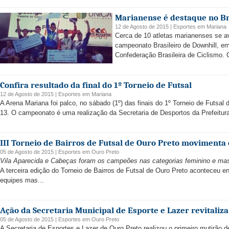
Marianense é destaque no Br
12 de Agosto de 2015 |
Esportes
em
Mariana
Cerca de 10 atletas marianenses se av
campeonato Brasileiro de Downhill, em 
Confederação Brasileira de Ciclismo. 
Confira resultado da final do 1º Torneio de Futsal
12 de Agosto de 2015 |
Esportes
em
Mariana
A Arena Mariana foi palco, no sábado (1º) das finais do 1º Torneio de Futsal
13. O campeonato é uma realização da Secretaria de Desportos da Prefeitura
III Torneio de Bairros de Futsal de Ouro Preto movimenta 
05 de Agosto de 2015 |
Esportes
em
Ouro Preto
Vila Aparecida e Cabeças foram os campeões nas categorias feminino e mas
A terceira edição do Torneio de Bairros de Futsal de Ouro Preto aconteceu e
equipes mas...
Ação da Secretaria Municipal de Esporte e Lazer revitali
05 de Agosto de 2015 |
Esportes
em
Ouro Preto
A Secretaria de Esportes e Lazer de Ouro Preto realizou o primeiro mutirão 