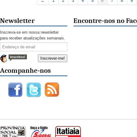
←
1
2
3
4
5
6
7
8
9
Newsletter
Encontre-nos no Fa
Inscreva-se em nossa newsletter
para receber atualizações semanais.
Inscritos!
Acompanhe-nos