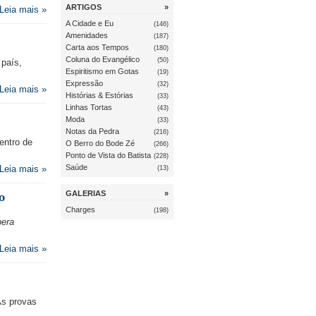
ARTIGOS
»
Leia mais »
A Cidade e Eu
(146)
Amenidades
(187)
Carta aos Tempos
(180)
Coluna do Evangélico
(50)
 país,
Espiritismo em Gotas
(19)
Expressão
(32)
Leia mais »
Histórias & Estórias
(33)
Linhas Tortas
(43)
Moda
(33)
Notas da Pedra
(216)
entro de
O Berro do Bode Zé
(266)
Ponto de Vista do Batista
(228)
Saúde
Leia mais »
(13)
GALERIAS
»
o
Charges
(198)
pera
Leia mais »
As provas