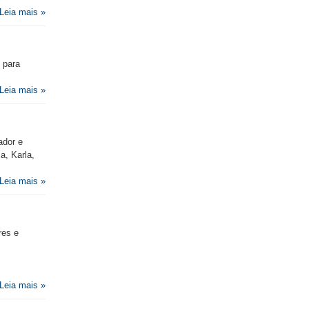
Leia mais »
 para
Leia mais »
ador e
a, Karla,
Leia mais »
res e
Leia mais »