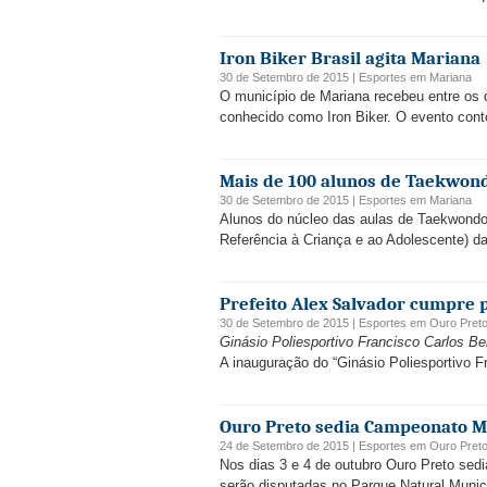
Iron Biker Brasil agita Mariana
30 de Setembro de 2015 |
Esportes
em
Mariana
O município de Mariana recebeu entre os 
conhecido como Iron Biker. O evento conto
Mais de 100 alunos de Taekwond
30 de Setembro de 2015 |
Esportes
em
Mariana
Alunos do núcleo das aulas de Taekwondo, 
Referência à Criança e ao Adolescente) da
Prefeito Alex Salvador cumpre 
30 de Setembro de 2015 |
Esportes
em
Ouro Pret
Ginásio Poliesportivo Francisco Carlos Ber
A inauguração do “Ginásio Poliesportivo Fr
Ouro Preto sedia Campeonato Mi
24 de Setembro de 2015 |
Esportes
em
Ouro Pret
Nos dias 3 e 4 de outubro Ouro Preto sed
serão disputadas no Parque Natural Munic