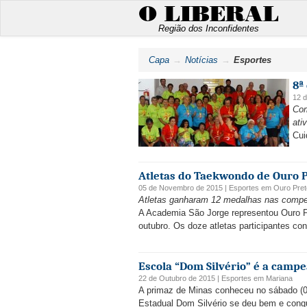
O LIBERAL
Região dos Inconfidentes
Capa
Notícias
Esportes
8ª
12 
Com
ati
Cui
Atletas do Taekwondo de Ouro P
05 de Novembro de 2015 |
Esportes
em
Ouro Pret
Atletas ganharam 12 medalhas nas compe
A Academia São Jorge representou Ouro P
outubro. Os doze atletas participantes con
Escola “Dom Silvério” é a camp
22 de Outubro de 2015 |
Esportes
em
Mariana
A primaz de Minas conheceu no sábado (0
Estadual Dom Silvério se deu bem e conqui