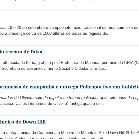
dias 18 e 20 de setembro o campeonato mais tradicional de mountain bike do
u a presença cerca de 1500 atletas de todas as regiões do...
o trocam de faixa
oferecida de forma gratuita pela Prefeitura de Mariana, por meio da CRIA (C
 Secretaria de Desenvolvimento Social e Cidadania, e das...
promessa de campanha e entrega Poliesportivo em Itabirit
o
nardes de Oliveira saiu do papel e se tornou realidade, após oito anos de es
ancisco Carlos Bernardes de Oliveira”, antiga quadra de...
neiro de Down Hill
o
iará a etapa única do Campeonato Mineiro de Mountain Bike Down Hill 2015. 
ipal das Andorinhas em um percurso inédito com cerca de...