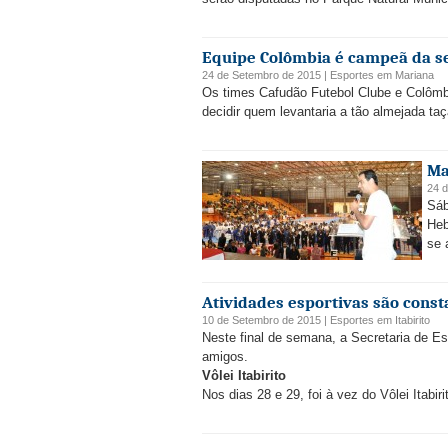
Equipe Colômbia é campeã da s
24 de Setembro de 2015 |
Esportes
em
Mariana
Os times Cafudão Futebol Clube e Colômbi
decidir quem levantaria a tão almejada t
Ma
24 
Sáb
Heb
se 
Atividades esportivas são const
10 de Setembro de 2015 |
Esportes
em
Itabirito
Neste final de semana, a Secretaria de Es
amigos.
Vôlei Itabirito
Nos dias 28 e 29, foi à vez do Vôlei Itabirit