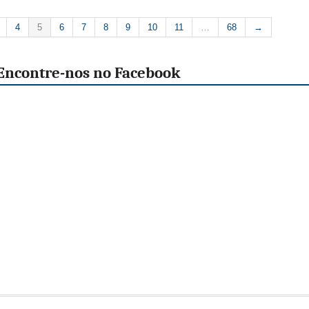
4
5
6
7
8
9
10
11
…
68
→
Encontre-nos no Facebook