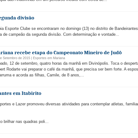
egunda divisão
a Esporte Clube se encontraram no domingo (13) no distrito de Bandeirantes
aça de campeão da segunda divisão. Com determinação e vontade...
riana recebe etapa do Campeonato Mineiro de Judô
de Setembro de 2015 |
Esportes
em
Mariana
ado, 12 de setembro, quatro horas da manhã em Divinópolis. Toca o despert
ert Rodarte vai preparar o café da manhã, que precisa ser bem forte. A espos
arruma e acorda as filhas, Camile, de 8 anos,...
antes em Itabirito
portes e Lazer promoveu diversas atividades para contemplar atletas, familia
o brilhar nas quadras poli...