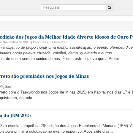
 edição dos Jogos da Melhor Idade diverte idosos de Ouro P
de Novembro de 2015 |
Esportes
em
Ouro Preto
 o objetivo de proporcionar uma melhor socialização, o evento ofereceu dive
vidades como palavra cruzada, voleibol, dama, queimada e outros
dar de quem sempre cuidou de nós. É com este objetivo que a Prefei...
reto são premiados nos Jogos de Minas
o
tições
reto com o Taekwondo nos Jogos de Minas 2015, em Itabira, nos dias 17 e 
quistaram, ao todo...
eã do JEM 2015
3) a escola campeã da 26ª edição dos Jogos Escolares de Mariana (JEM). A
stou a primeira colocação no evento esportivo. Após sete dias...