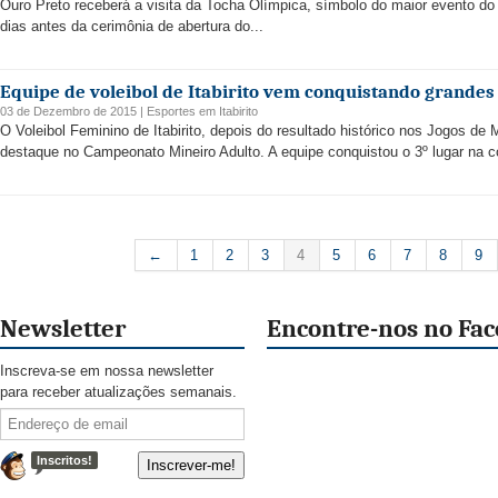
Ouro Preto receberá a visita da Tocha Olímpica, símbolo do maior evento do
dias antes da cerimônia de abertura do...
Equipe de voleibol de Itabirito vem conquistando grande
03 de Dezembro de 2015 |
Esportes
em
Itabirito
O Voleibol Feminino de Itabirito, depois do resultado histórico nos Jogos de 
destaque no Campeonato Mineiro Adulto. A equipe conquistou o 3º lugar na c
←
1
2
3
4
5
6
7
8
9
Newsletter
Encontre-nos no Fa
Inscreva-se em nossa newsletter
para receber atualizações semanais.
Inscritos!