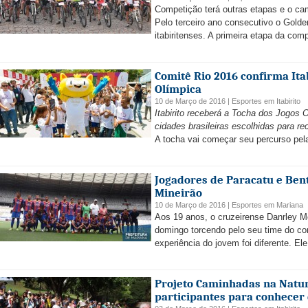
Competição terá outras etapas e o c
Pelo terceiro ano consecutivo o Golden
itabiritenses. A primeira etapa da com
Comitê Rio 2016 confirma Ita
Olímpica
10 de Março de 2016 |
Esportes
em
Itabirito
Itabirito receberá a Tocha dos Jogos 
cidades brasileiras escolhidas para r
A tocha vai começar seu percurso pelas
Jogadores de Paracatu e Ben
Mineirão
10 de Março de 2016 |
Esportes
em
Mariana
Aos 19 anos, o cruzeirense Danrley Mo
domingo torcendo pelo seu time do co
experiência do jovem foi diferente. Ele
Projeto Caminhadas na Natur
participantes para conhecer 