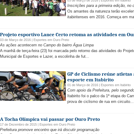
03 de Março de 2016 |
Esportes
em
Itabirito
Inscrições para a primeira edição, no d
Os amantes da natureza terão excelen
itabiritenses em 2016. Começa em ma
Projeto esportivo Lance Certo retoma as atividades em Ou
03 de Março de 2016 |
Esportes
em
Ouro Preto
As ações acontecem no Campo do bairro Água Limpa
A manhã de terça-feira (23) foi marcada pelo retorno das atividades do Proje
Municipal de Esportes e Lazer, a escolinha de fut...
GP de Ciclismo reúne atletas
esporte em Itabirito
01 de Março de 2016 |
Esportes
em
Itabirito
Com apoio da Prefeitura, pelo segundo
Itabirito foi o palco da 1ª etapa do C
prova de ciclismo de rua em circuito...
A Tocha Olímpica vai passar por Ouro Preto
17 de Dezembro de 2015 |
Esportes
em
Ouro Preto
Prefeitura promove encontro que irá discutir programação