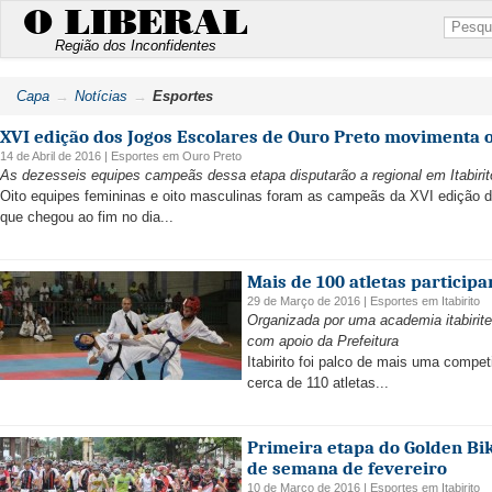
O LIBERAL
Região dos Inconfidentes
Capa
Notícias
Esportes
XVI edição dos Jogos Escolares de Ouro Preto movimenta o
14 de Abril de 2016 |
Esportes
em
Ouro Preto
As dezesseis equipes campeãs dessa etapa disputarão a regional em Itabirit
Oito equipes femininas e oito masculinas foram as campeãs da XVI edição 
que chegou ao fim no dia...
Mais de 100 atletas particip
29 de Março de 2016 |
Esportes
em
Itabirito
Organizada por uma academia itabirit
com apoio da Prefeitura
Itabirito foi palco de mais uma compe
cerca de 110 atletas...
Primeira etapa do Golden Bi
de semana de fevereiro
10 de Março de 2016 |
Esportes
em
Itabirito