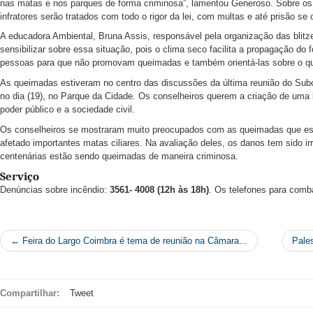
nas matas e nos parques de forma criminosa”, lamentou Generoso. Sobre os 
infratores serão tratados com todo o rigor da lei, com multas e até prisão se o
A educadora Ambiental, Bruna Assis, responsável pela organização das blitz
sensibilizar sobre essa situação, pois o clima seco facilita a propagação do
pessoas para que não promovam queimadas e também orientá-las sobre o qu
As queimadas estiveram no centro das discussões da última reunião do Subcom
no dia (19), no Parque da Cidade. Os conselheiros querem a criação de uma 
poder público e a sociedade civil.
Os conselheiros se mostraram muito preocupados com as queimadas que estã
afetado importantes matas ciliares. Na avaliação deles, os danos tem sido ir
centenárias estão sendo queimadas de maneira criminosa.
Serviço
Denúncias sobre incêndio:
3561- 4008 (12h às 18h)
. Os telefones para comb
← Feira do Largo Coimbra é tema de reunião na Câmara...
Pales
Compartilhar:
Tweet