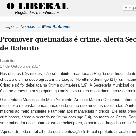
O LIBERAL
Região dos Inconfidentes
Capa
Notícias
Meio Ambiente
Promover queimadas é crime, alerta Se
de Itabirito
Itabirito
,
27 de Outubro de 2017
Nos últimos três meses, não só Itabirito, mas toda a Região dos Inconfident
chuva e o clima seco agravam a situação. No último domingo (14), um incênd
Cristo e só foi debelada na última quinta-feira (19). A Secretaria Municipal 
é crime e mesmo nos próprios quintais, lixo ou em quantidade capaz de mole
O secretário Municipal de Meio Ambiente, Antônio Marcos Generoso, inform
minucioso e constante nas áreas onde estão ocorrendo as queimadas. A inten
maiores ao meio ambiente e também aos mananciais hídricos. Ele está preo
criminosos, como o ocorrido no último domingo (14), no morro do Cristo. Seg
ser contido foi necessário o uso de helicóptero, o apoio das brigadas de in
“Apesar de todo o trabalho de conscientização feito pela prefeitura, acaba