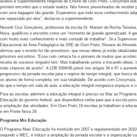
avaliou a Superintendente Regional de Ensino de Ouro Preto, Crovymara Bata
primeiro encontro que o estado realiza. Nós fomos presenteados de receber
com uma bagagem tão grande. Esperamos que todo esse conhecimento adqu
ser repassado por eles”, destacou a superintendente.
Neuseli Cruz Gonçalves, professora da escola Dr. Mariam da Rocha Teixeira
Nova, qualificou o encontro como um “momento de grande aprendizado. A gen
com muito mais conhecimento e mais vontade de trabalhar”. Já a Supervisor
Educacional da Área Pedagógica da SRE de Ouro Preto, Rosane de Almeida
afirmou que o evento foi tão proveitoso, que novas ideias já estão idealizada
próximos encontros. “Esse com certeza foi o primeiro de muitos que acontec
receita do sucesso ninguém tem. Mas trabalhando juntos e trocando ideias,
mais chances de acerto”. A LDB 9394/96 prevê nos artigos 34 e 87 o aument
progressivo da jornada escolar para o regime de tempo integral, que busca d
os alunos de forma completa, em sua totalidade. De acordo com Crovymara,
do que o tempo em sala de aula, a educação integral reorganiza espaços e 
Para as escolas aderirem a educação integral é preciso se filiar ao Program
Educação do governo federal, que disponibiliza verba para que a escola pos
a ampliação das atividades. Em Ouro Preto 19 escolas já trabalham a educaç
e em Ponte Nova 29.
Programa Mis Educação
O Programa Mais Educação foi instituído em 2007 e regulamentado em 2010.
segundo o MEC, é induzir a ampliação da jornada escolar e a organização cur