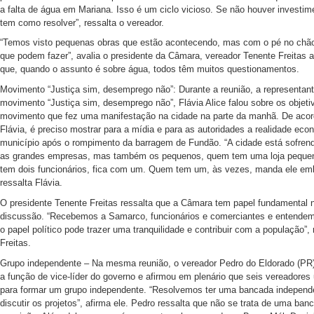
a falta de água em Mariana. Isso é um ciclo vicioso. Se não houver investim
tem como resolver”, ressalta o vereador.
“Temos visto pequenas obras que estão acontecendo, mas com o pé no chão
que podem fazer”, avalia o presidente da Câmara, vereador Tenente Freitas a
que, quando o assunto é sobre água, todos têm muitos questionamentos.
Movimento “Justiça sim, desemprego não”: Durante a reunião, a representan
movimento “Justiça sim, desemprego não”, Flávia Alice falou sobre os objeti
movimento que fez uma manifestação na cidade na parte da manhã. De aco
Flávia, é preciso mostrar para a mídia e para as autoridades a realidade eco
município após o rompimento da barragem de Fundão. “A cidade está sofren
as grandes empresas, mas também os pequenos, quem tem uma loja pequ
tem dois funcionários, fica com um. Quem tem um, às vezes, manda ele emb
ressalta Flávia.
O presidente Tenente Freitas ressalta que a Câmara tem papel fundamental 
discussão. “Recebemos a Samarco, funcionários e comerciantes e entende
o papel político pode trazer uma tranquilidade e contribuir com a população”, 
Freitas.
Grupo independente – Na mesma reunião, o vereador Pedro do Eldorado (PR)
a função de vice-líder do governo e afirmou em plenário que seis vereadores
para formar um grupo independente. “Resolvemos ter uma bancada independ
discutir os projetos”, afirma ele. Pedro ressalta que não se trata de uma ban