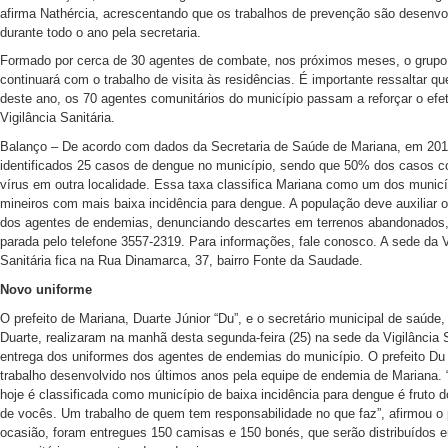
afirma Nathércia, acrescentando que os trabalhos de prevenção são desenvo
durante todo o ano pela secretaria.
Formado por cerca de 30 agentes de combate, nos próximos meses, o grupo 
continuará com o trabalho de visita às residências. É importante ressaltar que
deste ano, os 70 agentes comunitários do município passam a reforçar o efe
Vigilância Sanitária.
Balanço – De acordo com dados da Secretaria de Saúde de Mariana, em 201
identificados 25 casos de dengue no município, sendo que 50% dos casos c
vírus em outra localidade. Essa taxa classifica Mariana como um dos municí
mineiros com mais baixa incidência para dengue. A população deve auxiliar o
dos agentes de endemias, denunciando descartes em terrenos abandonados
parada pelo telefone 3557-2319. Para informações, fale conosco. A sede da V
Sanitária fica na Rua Dinamarca, 37, bairro Fonte da Saudade.
Novo uniforme
O prefeito de Mariana, Duarte Júnior “Du”, e o secretário municipal de saúde,
Duarte, realizaram na manhã desta segunda-feira (25) na sede da Vigilância S
entrega dos uniformes dos agentes de endemias do município. O prefeito Du 
trabalho desenvolvido nos últimos anos pela equipe de endemia de Mariana.
hoje é classificada como município de baixa incidência para dengue é fruto d
de vocês. Um trabalho de quem tem responsabilidade no que faz”, afirmou o 
ocasião, foram entregues 150 camisas e 150 bonés, que serão distribuídos e