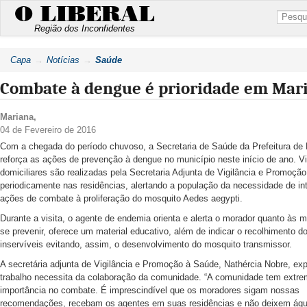
O LIBERAL
Região dos Inconfidentes
Capa
Notícias
Saúde
Combate à dengue é prioridade em Mar
Mariana
,
04 de Fevereiro de 2016
Com a chegada do período chuvoso, a Secretaria de Saúde da Prefeitura de
reforça as ações de prevenção à dengue no município neste início de ano. Vi
domiciliares são realizadas pela Secretaria Adjunta de Vigilância e Promoçã
periodicamente nas residências, alertando a população da necessidade de int
ações de combate à proliferação do mosquito Aedes aegypti.
Durante a visita, o agente de endemia orienta e alerta o morador quanto às 
se prevenir, oferece um material educativo, além de indicar o recolhimento d
inservíveis evitando, assim, o desenvolvimento do mosquito transmissor.
A secretária adjunta de Vigilância e Promoção à Saúde, Nathércia Nobre, exp
trabalho necessita da colaboração da comunidade. “A comunidade tem extr
importância no combate. É imprescindível que os moradores sigam nossas
recomendações, recebam os agentes em suas residências e não deixem águ