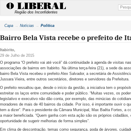
O LIBERAL
Região dos Inconfidentes
Capa
Notícias
Política
Bairro Bela Vista recebe o prefeito de It
Itabirito
,
29 de Julho de 2015
O programa “O prefeito vai até você” dá continuidade à agenda de visitas na
associações de bairros em Itabirito. Na última terça-feira (21), a sede da as
bairro Bela Vista recebeu o prefeito Alex Salvador, a secretária de Assistênci
Jussara Vieira, entre outros secretários, diretores e servidores da Prefeitura.
O prefeito ressaltou que, desde o início da gestão, a iniciativa tem o propósi
estreitar os laços entre comunidade e poder público. “Muitas vezes, os pode
legislativo e executivo não dão conta, por exemplo, das minúcias do cotidia
moradores de mais de 40 bairros da cidade. Por isso, é importante ouvir o q
tem a dizer”. Para o presidente da Câmara Municipal, Max Baêta Fortes, a 
a maior beneficiada. “Quem ganha com esta ação são os próprios cidadãos,
oportunidade de sugerir melhorias de forma simples”.
Em clima de descontração, temas como segurança, poda de árvores, cuida