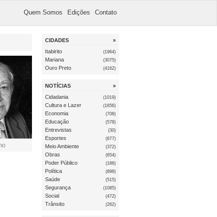
Quem Somos
Edições
Contato
CIDADES
»
Itabirito
(1964)
Mariana
(3075)
Ouro Preto
(4162)
NOTÍCIAS
»
Cidadania
(1019)
Cultura e Lazer
(1656)
Economia
(708)
Educação
(578)
Entrevistas
(30)
Esportes
(677)
ho
Meio Ambiente
(372)
Obras
(654)
Poder Público
(186)
Política
(898)
Saúde
(515)
Segurança
(1085)
Social
(472)
Trânsito
(262)