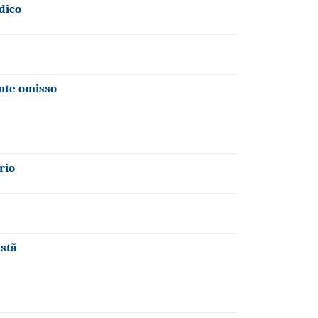
dico
ante omisso
rio
istã