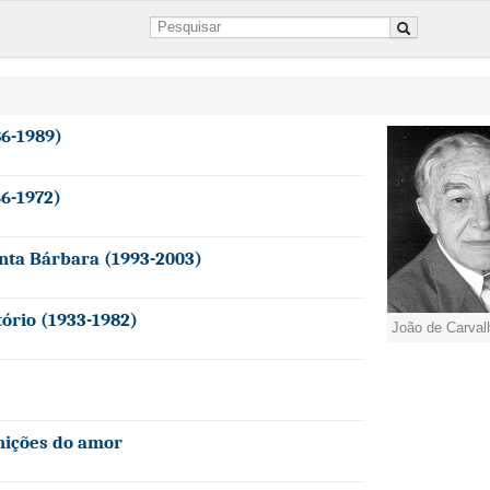
86-1989)
66-1972)
anta Bárbara (1993-2003)
tório (1933-1982)
João de Carval
inições do amor