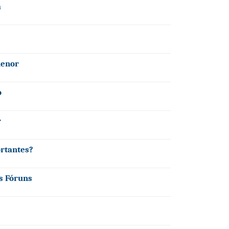
a
menor
o
r
ortantes?
s Fóruns