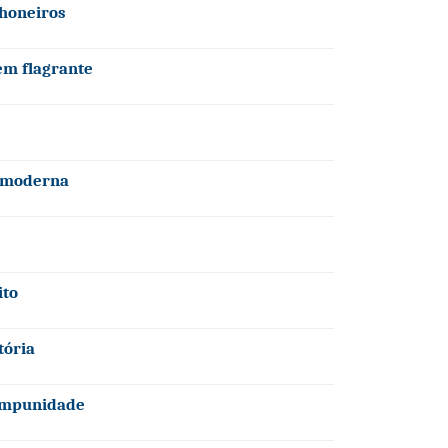
honeiros
em flagrante
a moderna
ito
tória
 impunidade