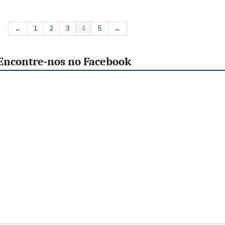
←
1
2
3
4
5
→
Encontre-nos no Facebook