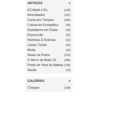
ARTIGOS
»
A Cidade e Eu
(146)
Amenidades
(187)
Carta aos Tempos
(180)
Coluna do Evangélico
(50)
Espiritismo em Gotas
(19)
Expressão
(32)
Histórias & Estórias
(33)
Linhas Tortas
(43)
Moda
(33)
Notas da Pedra
(216)
O Berro do Bode Zé
(266)
Ponto de Vista do Batista
(228)
Saúde
(13)
GALERIAS
»
Charges
(198)