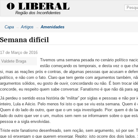
O LIBERAL
Região dos Inconfidentes
Capa
Artigos
Amenidades
Semana difícil
17 de Março de 2016
Tivemos uma semana pesada no cenário político nacio
Valdete Braga
estão começando os temporais, e desta vez o que ch
si, mas as reações prós e contras, de algumas pessoas que acusam e defen
político, e não com o fato. Claro que tem gente com argumentos também, n
argumentos sólidos, eu gosto de ouvir, concordando ou não. É bom trocar i
concorde, eu respeito quem sabe conversar. Fanatismo é que não dá para ag
Já perdeu o sentido essa história de “militar” por siglas e pessoas e não por
inteiro, Lula e Aécio. Pelo menos foi isto o que se viu esta semana. Quem é 
Quem é do lado do outro, quer que o um seja investigado. Pior: quem é do l
lado do outro quer ver o um, muitos sem nem se informarem sobre o que es
pessoa e a sigla envolvidas.
Triste este fanatismo desenfreado, sem noção, sem argumento, só por ser. T
que só enxergam o que querem enxergar. Repito: isto ocorre dos dois lados. 