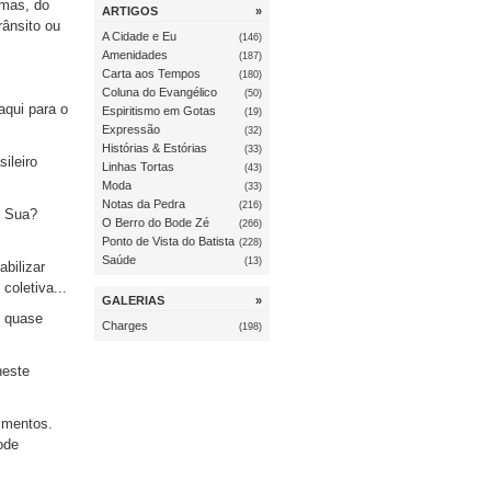
smas, do
ARTIGOS
»
ânsito ou
A Cidade e Eu
(146)
Amenidades
(187)
Carta aos Tempos
(180)
Coluna do Evangélico
(50)
aqui para o
Espiritismo em Gotas
(19)
Expressão
(32)
Histórias & Estórias
(33)
ileiro
Linhas Tortas
(43)
Moda
(33)
Notas da Pedra
(216)
? Sua?
O Berro do Bode Zé
(266)
Ponto de Vista do Batista
(228)
Saúde
(13)
bilizar
coletiva...
GALERIAS
»
e quase
Charges
(198)
neste
imentos.
ode