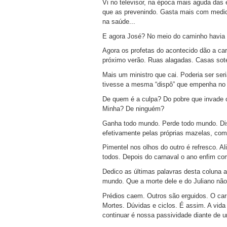
Vi no televisor, na época mais aguda da
que as prevenindo. Gasta mais com medid
na saúde...
E agora José? No meio do caminho havia 
Agora os profetas do acontecido dão a car
próximo verão. Ruas alagadas. Casas sote
Mais um ministro que cai. Poderia ser seri
tivesse a mesma “dispô” que empenha no fu
De quem é a culpa? Do pobre que invade
Minha? De ninguém?
Ganha todo mundo. Perde todo mundo. Disc
efetivamente pelas próprias mazelas, comp
Pimentel nos olhos do outro é refresco. Al
todos. Depois do carnaval o ano enfim co
Dedico as últimas palavras desta coluna 
mundo. Que a morte dele e do Juliano nã
Prédios caem. Outros são erguidos. O ca
Mortes. Dúvidas e ciclos. É assim. A vid
continuar é nossa passividade diante de 