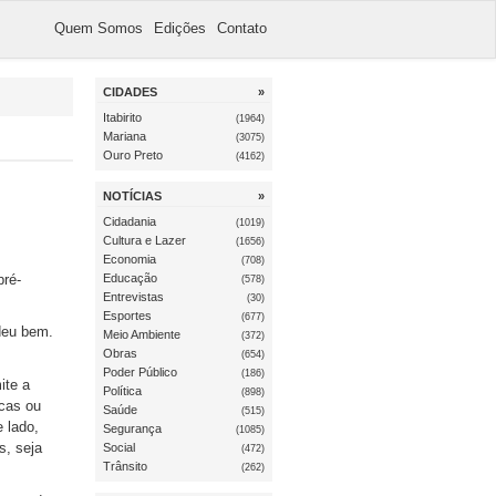
Quem Somos
Edições
Contato
CIDADES
»
Itabirito
(1964)
Mariana
(3075)
Ouro Preto
(4162)
NOTÍCIAS
»
Cidadania
(1019)
Cultura e Lazer
(1656)
Economia
(708)
pré-
Educação
(578)
Entrevistas
(30)
Esportes
(677)
deu bem.
Meio Ambiente
(372)
Obras
(654)
Poder Público
(186)
ite a
Política
(898)
cas ou
Saúde
(515)
 lado,
Segurança
(1085)
s, seja
Social
(472)
Trânsito
(262)