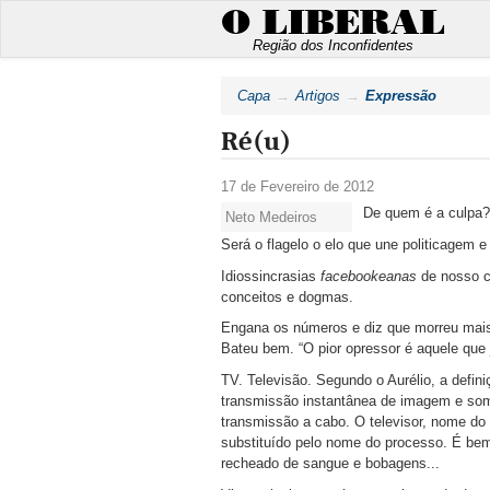
O LIBERAL
Região dos Inconfidentes
Capa
Artigos
Expressão
Ré(u)
17 de Fevereiro de 2012
De quem é a culpa?
Neto Medeiros
Será o flagelo o elo que une politicagem 
Idiossincrasias
facebookeanas
de nosso c
conceitos e dogmas.
Engana os números e diz que morreu mais
Bateu bem. “O pior opressor é aquele que j
TV. Televisão. Segundo o Aurélio, a defin
transmissão instantânea de imagem e som
transmissão a cabo. O televisor, nome do
substituído pelo nome do processo. É bem
recheado de sangue e bobagens...