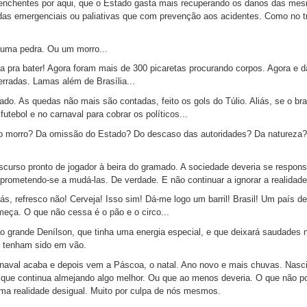
s enchentes por aqui, que o Estado gasta mais recuperando os danos das me
as emergenciais ou paliativas que com prevenção aos acidentes. Como no tr
uma pedra. Ou um morro...
a pra bater! Agora foram mais de 300 picaretas procurando corpos. Agora e d
rradas. Lamas além de Brasília...
ado. As quedas não mais são contadas, feito os gols do Túlio. Aliás, se o bras
tebol e no carnaval para cobrar os políticos...
 o morro? Da omissão do Estado? Do descaso das autoridades? Da natureza
urso pronto de jogador à beira do gramado. A sociedade deveria se responsa
rometendo-se a mudá-las. De verdade. E não continuar a ignorar a realidade 
iás, refresco não! Cerveja! Isso sim! Dá-me logo um barril! Brasil! Um país d
meça. O que não cessa é o pão e o circo...
ao grande Denílson, que tinha uma energia especial, e que deixará saudades 
o tenham sido em vão.
rnaval acaba e depois vem a Páscoa, o natal. Ano novo e mais chuvas. Nasc
a que continua almejando algo melhor. Ou que ao menos deveria. O que não p
uma realidade desigual. Muito por culpa de nós mesmos.