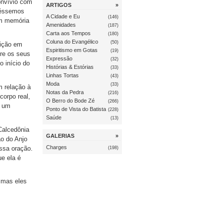
onvívio com
ARTIGOS
»
zéssemos
A Cidade e Eu
(146)
em memória
Amenidades
(187)
Carta aos Tempos
(180)
Coluna do Evangélico
(50)
eição em
Espiritismo em Gotas
(19)
tre os seus
Expressão
(32)
o início do
Histórias & Estórias
(33)
Linhas Tortas
(43)
Moda
(33)
m relação à
Notas da Pedra
(216)
corpo real,
O Berro do Bode Zé
(266)
é um
Ponto de Vista do Batista
(228)
Saúde
(13)
Calcedônia
GALERIAS
»
ão do Anjo
Charges
essa oração.
(198)
e ela é
, mas eles