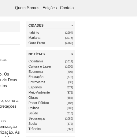
Quem Somos
Edições
Contato
CIDADES
»
Itabirito
(1964)
Mariana
(3075)
Ouro Preto
(4162)
NOTÍCIAS
»
rias
Cidadania
(1019)
Cultura e Lazer
(1656)
Economia
(708)
do. Os
Educação
(578)
as de Deus
Entrevistas
(30)
itos
Esportes
(677)
Meio Ambiente
(372)
Obras
(654)
vo, como a
Poder Público
(186)
rpretações
Política
(898)
Saúde
(515)
Segurança
(1085)
inas
Social
(472)
ernização
Trânsito
(262)
nização. As