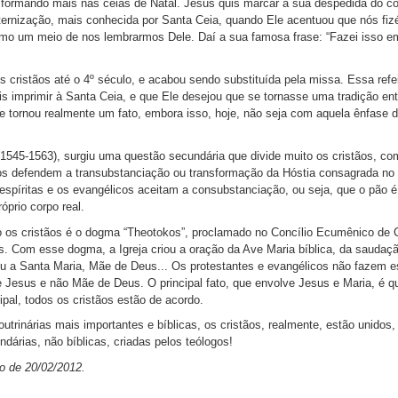
sformando mais nas ceias de Natal. Jesus quis marcar a sua despedida do c
ernização, mais conhecida por Santa Ceia, quando Ele acentuou que nós fi
omo um meio de nos lembrarmos Dele. Daí a sua famosa frase: “Fazei isso 
s cristãos até o 4º século, e acabou sendo substituída pela missa. Essa ref
s imprimir à Santa Ceia, e que Ele desejou que se tornasse uma tradição en
 tornou realmente um fato, embora isso, hoje, não seja com aquela ênfase d
(1545-1563), surgiu uma questão secundária que divide muito os cristãos, co
os defendem a transubstanciação ou transformação da Hóstia consagrada no 
s espíritas e os evangélicos aceitam a consubstanciação, ou seja, que o pão 
óprio corpo real.
to os cristãos é o dogma “Theotokos”, proclamado no Concílio Ecumênico de 
s. Com esse dogma, a Igreja criou a oração da Ave Maria bíblica, da saudaç
tou a Santa Maria, Mãe de Deus... Os protestantes e evangélicos não fazem 
Jesus e não Mãe de Deus. O principal fato, que envolve Jesus e Maria, é qu
ipal, todos os cristãos estão de acordo.
rinárias mais importantes e bíblicas, os cristãos, realmente, estão unidos
árias, não bíblicas, criadas pelos teólogos!
o de 20/02/2012.