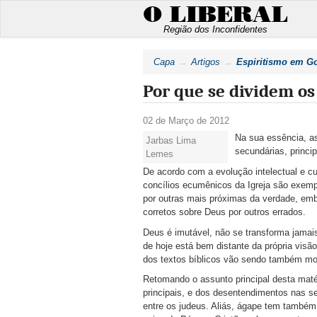
O LIBERAL
Região dos Inconfidentes
Capa
Artigos
Espiritismo em G
Por que se dividem os
02 de Março de 2012
Na sua essência, as
Jarbas Lima
secundárias, princi
Lemes
De acordo com a evolução intelectual e cu
concílios ecumênicos da Igreja são exempl
por outras mais próximas da verdade, emb
corretos sobre Deus por outros errados.
Deus é imutável, não se transforma jamai
de hoje está bem distante da própria visã
dos textos bíblicos vão sendo também mo
Retomando o assunto principal desta maté
principais, e dos desentendimentos nas s
entre os judeus. Aliás, ágape tem também