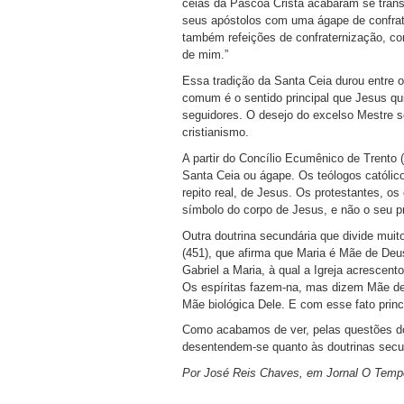
ceias da Páscoa Cristã acabaram se tran
seus apóstolos com uma ágape de confrat
também refeições de confraternização, c
de mim.”
Essa tradição da Santa Ceia durou entre o
comum é o sentido principal que Jesus qui
seguidores. O desejo do excelso Mestre se
cristianismo.
A partir do Concílio Ecumênico de Trento 
Santa Ceia ou ágape. Os teólogos católic
repito real, de Jesus. Os protestantes, o
símbolo do corpo de Jesus, e não o seu pr
Outra doutrina secundária que divide mui
(451), que afirma que Maria é Mãe de Deu
Gabriel a Maria, à qual a Igreja acrescen
Os espíritas fazem-na, mas dizem Mãe de 
Mãe biológica Dele. E com esse fato princ
Como acabamos de ver, pelas questões dout
desentendem-se quanto às doutrinas secund
Por José Reis Chaves, em Jornal O Temp