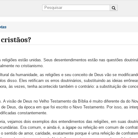
otas
 cristãos?
 religiões estão unidas. Seus desentendimentos estão nas questões doutriná
palmente no cristianismo.
ltural da humanidade, as religiões e seu conceito de Deus vão se modifican
os disso. Eles retificam os erros doutrinários, substituindo as ideias errône
ora, às vezes, tenha acontecido também o contrário: a substituição de conce
s. A visão de Deus no Velho Testamento da Bíblia é muito diferente da do No
o de Deus, da época em que foi escrito o Novo Testamento. Por isso, as inte
dificadas constantemente.
ria, vejamos dois exemplos dos entendimentos das religiões, em suas doutr
ecundárias. Era comum, e ainda é, a ágape ou refeição em comum de confrat
 o sentido de amor, caridade, exatamente porque é uma refeição de confrater