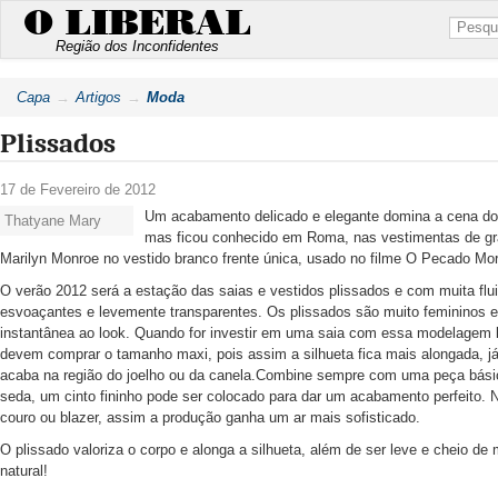
O LIBERAL
Região dos Inconfidentes
Capa
Artigos
Moda
Plissados
17 de Fevereiro de 2012
Um acabamento delicado e elegante domina a cena do ve
Thatyane Mary
mas ficou conhecido em Roma, nas vestimentas de g
Marilyn Monroe no vestido branco frente única, usado no filme O Pecado Mo
O verão 2012 será a estação das saias e vestidos plissados e com muita fl
esvoaçantes e levemente transparentes. Os plissados são muito femininos e
instantânea ao look. Quando for investir em uma saia com essa modelagem l
devem comprar o tamanho maxi, pois assim a silhueta fica mais alongada, já
acaba na região do joelho ou da canela.Combine sempre com uma peça bási
seda, um cinto fininho pode ser colocado para dar um acabamento perfeito. N
couro ou blazer, assim a produção ganha um ar mais sofisticado.
O plissado valoriza o corpo e alonga a silhueta, além de ser leve e cheio d
natural!