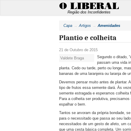
O LIBERAL
Região dos Inconfidentes
Capa
Artigos
Amenidades
Plantio e colheita
21 de Outubro de 2015
Segundo o ditado, 
Valdete Braga
passam uma vida in
planta. Cedo ou tarde, perto ou longe, ma
bananas de uma laranjeira ou laranja de u
Devemos pensar muito antes de plantar. An
tipo de frutos essa semente dará. Às ve
semente estragada e esperamos colheita 
Para a colheita ser produtiva, precisamos
espalhar o bem.
Tantos se arvoram da própria bondade, se
para o necessitado que passa ao seu lado 
necessitados de um gesto de afeto, um ca
que uma cesta básica completa. Um sorris