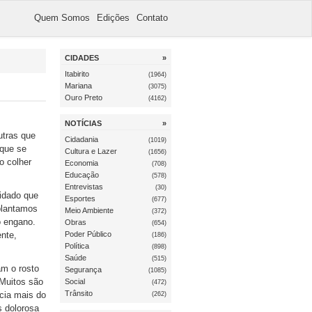
Quem Somos
Edições
Contato
CIDADES
»
Itabirito
(1964)
Mariana
(3075)
Ouro Preto
(4162)
NOTÍCIAS
»
utras que
Cidadania
(1019)
 que se
Cultura e Lazer
(1656)
o colher
Economia
(708)
Educação
(578)
Entrevistas
(30)
uidado que
Esportes
(677)
plantamos
Meio Ambiente
(372)
o engano.
Obras
(654)
ente,
Poder Público
(186)
Política
(898)
Saúde
(515)
am o rosto
Segurança
(1085)
 Muitos são
Social
(472)
Trânsito
cia mais do
(262)
s dolorosa