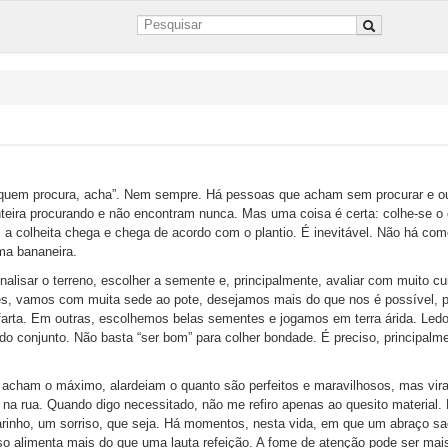
“quem procura, acha”. Nem sempre. Há pessoas que acham sem procurar e o
teira procurando e não encontram nunca. Mas uma coisa é certa: colhe-se o
s a colheita chega e chega de acordo com o plantio. É inevitável. Não há com
ma bananeira.
alisar o terreno, escolher a semente e, principalmente, avaliar com muito c
zes, vamos com muita sede ao pote, desejamos mais do que nos é possível, 
farta. Em outras, escolhemos belas sementes e jogamos em terra árida. Led
 do conjunto. Não basta “ser bom” para colher bondade. É preciso, principalm
 acham o máximo, alardeiam o quanto são perfeitos e maravilhosos, mas vir
na rua. Quando digo necessitado, não me refiro apenas ao quesito material.
rinho, um sorriso, que seja. Há momentos, nesta vida, em que um abraço sa
o alimenta mais do que uma lauta refeição. A fome de atenção pode ser mai