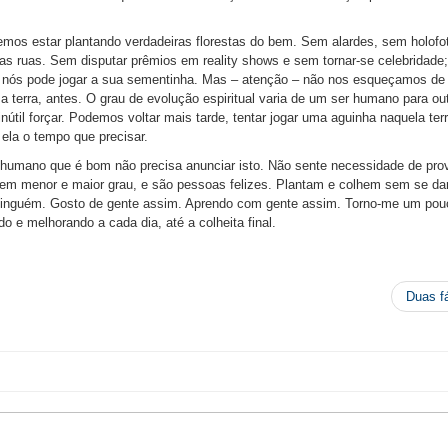
os estar plantando verdadeiras florestas do bem. Sem alardes, sem holofo
as ruas. Sem disputar prêmios em reality shows e sem tornar-se celebridade;
ós pode jogar a sua sementinha. Mas – atenção – não nos esqueçamos de v
 a terra, antes. O grau de evolução espiritual varia de um ser humano para out
inútil forçar. Podemos voltar mais tarde, tentar jogar uma aguinha naquela ter
ela o tempo que precisar.
 humano que é bom não precisa anunciar isto. Não sente necessidade de prov
, em menor e maior grau, e são pessoas felizes. Plantam e colhem sem se dar
ninguém. Gosto de gente assim. Aprendo com gente assim. Torno-me um pou
do e melhorando a cada dia, até a colheita final.
Duas f