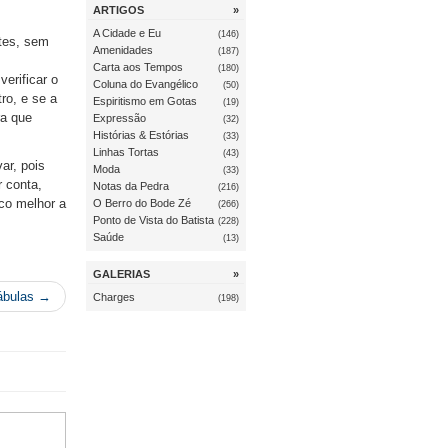
ARTIGOS
»
A Cidade e Eu
(146)
tes, sem
Amenidades
(187)
Carta aos Tempos
(180)
erificar o
Coluna do Evangélico
(50)
ro, e se a
Espiritismo em Gotas
(19)
ra que
Expressão
(32)
Histórias & Estórias
(33)
Linhas Tortas
(43)
ar, pois
Moda
(33)
 conta,
Notas da Pedra
(216)
co melhor a
O Berro do Bode Zé
(266)
Ponto de Vista do Batista
(228)
Saúde
(13)
GALERIAS
»
ábulas →
Charges
(198)