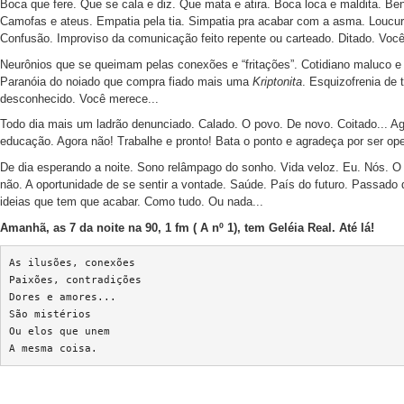
Boca que fere. Que se cala e diz. Que mata e atira. Boca loca e maldita. Ben
Camofas e ateus. Empatia pela tia. Simpatia pra acabar com a asma. Loucura
Confusão. Improviso da comunicação feito repente ou carteado. Ditado. Você
Neurônios que se queimam pelas conexões e “fritações”. Cotidiano maluco 
Paranóia do noiado que compra fiado mais uma
Kriptonita
. Esquizofrenia de t
desconhecido. Você merece...
Todo dia mais um ladrão denunciado. Calado. O povo. De novo. Coitado... Ag
educação. Agora não! Trabalhe e pronto! Bata o ponto e agradeça por ser operá
De dia esperando a noite. Sono relâmpago do sonho. Vida veloz. Eu. Nós.
não. A oportunidade de se sentir a vontade. Saúde. País do futuro. Passado q
ideias que tem que acabar. Como tudo. Ou nada...
Amanhã, as 7 da noite na 90, 1 fm ( A nº 1), tem Geléia Real. Até lá!
As ilusões, conexões

Paixões, contradições

Dores e amores...

São mistérios

Ou elos que unem
