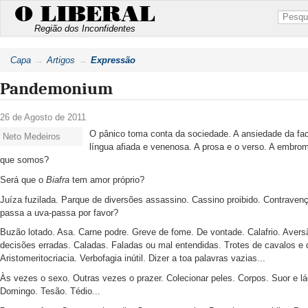
O LIBERAL
Região dos Inconfidentes
Capa
Artigos
Expressão
Pandemonium
26 de Agosto de 2011
O pânico toma conta da sociedade. A ansiedade da fa
Neto Medeiros
língua afiada e venenosa. A prosa e o verso. A embrom
que somos?
Será que o
Biafra
tem amor próprio?
Juíza fuzilada. Parque de diversões assassino. Cassino proibido. Contravenç
passa a uva-passa por favor?
Buzão lotado. Asa. Carne podre. Greve de fome. De vontade. Calafrio. Aversã
decisões erradas. Caladas. Faladas ou mal entendidas. Trotes de cavalos e
Aristomeritocriacia. Verbofagia inútil. Dizer a toa palavras vazias...
Às vezes o sexo. Outras vezes o prazer. Colecionar peles. Corpos. Suor e lág
Domingo. Tesão. Tédio...