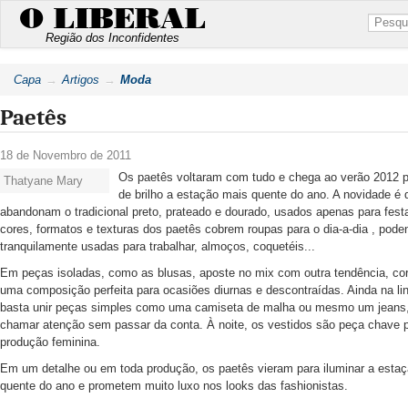
O LIBERAL
Região dos Inconfidentes
Capa
Artigos
Moda
Paetês
18 de Novembro de 2011
Os paetês voltaram com tudo e chega ao verão 2012 p
Thatyane Mary
de brilho a estação mais quente do ano. A novidade é 
abandonam o tradicional preto, prateado e dourado, usados apenas para fes
cores, formatos e texturas dos paetês cobrem roupas para o dia-a-dia , pode
tranquilamente usadas para trabalhar, almoços, coquetéis...
Em peças isoladas, como as blusas, aposte no mix com outra tendência, cor
uma composição perfeita para ocasiões diurnas e descontraídas. Ainda na linh
basta unir peças simples como uma camiseta de malha ou mesmo um jeans,
chamar atenção sem passar da conta. À noite, os vestidos são peça chave 
produção feminina.
Em um detalhe ou em toda produção, os paetês vieram para iluminar a esta
quente do ano e prometem muito luxo nos looks das fashionistas.