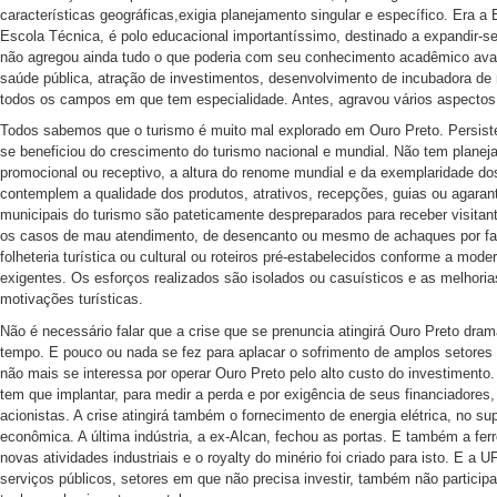
características geográficas,exigia planejamento singular e específico. Era 
Escola Técnica, é polo educacional importantíssimo, destinado a expandir-
não agregou ainda tudo o que poderia com seu conhecimento acadêmico ava
saúde pública, atração de investimentos, desenvolvimento de incubadora de
todos os campos em que tem especialidade. Antes, agravou vários aspectos 
Todos sabemos que o turismo é muito mal explorado em Ouro Preto. Persist
se beneficiou do crescimento do turismo nacional e mundial. Não tem plane
promocional ou receptivo, a altura do renome mundial e da exemplaridade do
contemplem a qualidade dos produtos, atrativos, recepções, guias ou agaran
municipais do turismo são pateticamente despreparados para receber visitan
os casos de mau atendimento, de desencanto ou mesmo de achaques por fal
folheteria turística ou cultural ou roteiros pré-estabelecidos conforme a mo
exigentes. Os esforços realizados são isolados ou casuísticos e as melhor
motivações turísticas.
Não é necessário falar que a crise que se prenuncia atingirá Ouro Preto dram
tempo. E pouco ou nada se fez para aplacar o sofrimento de amplos setores 
não mais se interessa por operar Ouro Preto pelo alto custo do investimento
tem que implantar, para medir a perda e por exigência de seus financiador
acionistas. A crise atingirá também o fornecimento de energia elétrica, no sup
econômica. A última indústria, a ex-Alcan, fechou as portas. E também a ferr
novas atividades industriais e o royalty do minério foi criado para isto. E a
serviços públicos, setores em que não precisa investir, também não particip