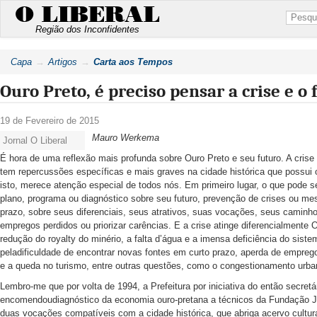
O LIBERAL
Região dos Inconfidentes
Capa
Artigos
Carta aos Tempos
Ouro Preto, é preciso pensar a crise e o
19 de Fevereiro de 2015
Mauro Werkema
Jornal O Liberal
É hora de uma reflexão mais profunda sobre Ouro Preto e seu futuro. A crise q
tem repercussões específicas e mais graves na cidade histórica que possui o
isto, merece atenção especial de todos nós. Em primeiro lugar, o que pode s
plano, programa ou diagnóstico sobre seu futuro, prevenção de crises ou me
prazo, sobre seus diferenciais, seus atrativos, suas vocações, seus caminho
empregos perdidos ou priorizar carências. E a crise atinge diferencialmente 
redução do royalty do minério, a falta d’água e a imensa deficiência do sist
peladificuldade de encontrar novas fontes em curto prazo, aperda de emprego
e a queda no turismo, entre outras questões, como o congestionamento urb
Lembro-me que por volta de 1994, a Prefeitura por iniciativa do então secret
encomendoudiagnóstico da economia ouro-pretana a técnicos da Fundação Joã
duas vocações compatíveis com a cidade histórica, que abriga acervo cultur