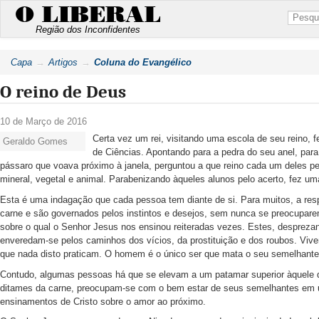
O LIBERAL
Região dos Inconfidentes
Capa
Artigos
Coluna do Evangélico
O reino de Deus
10 de Março de 2016
Certa vez um rei, visitando uma escola de seu reino, 
Geraldo Gomes
de Ciências. Apontando para a pedra do seu anel, para
pássaro que voava próximo à janela, perguntou a que reino cada um deles p
mineral, vegetal e animal. Parabenizando àqueles alunos pelo acerto, fez um
Esta é uma indagação que cada pessoa tem diante de si. Para muitos, a resp
carne e são governados pelos instintos e desejos, sem nunca se preocupar
sobre o qual o Senhor Jesus nos ensinou reiteradas vezes. Estes, desprez
enveredam-se pelos caminhos dos vícios, da prostituição e dos roubos. Viv
que nada disto praticam. O homem é o único ser que mata o seu semelhante 
Contudo, algumas pessoas há que se elevam a um patamar superior àquele q
ditames da carne, preocupam-se com o bem estar de seus semelhantes em u
ensinamentos de Cristo sobre o amor ao próximo.