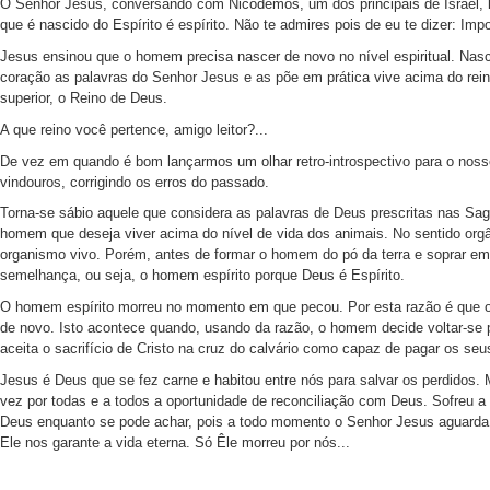
O Senhor Jesus, conversando com Nicodemos, um dos principais de Israel, lh
que é nascido do Espírito é espírito. Não te admires pois de eu te dizer: Imp
Jesus ensinou que o homem precisa nascer de novo no nível espiritual. Na
coração as palavras do Senhor Jesus e as põe em prática vive acima do rein
superior, o Reino de Deus.
A que reino você pertence, amigo leitor?...
De vez em quando é bom lançarmos um olhar retro-introspectivo para o nosso 
vindouros, corrigindo os erros do passado.
Torna-se sábio aquele que considera as palavras de Deus prescritas nas Sag
homem que deseja viver acima do nível de vida dos animais. No sentido org
organismo vivo. Porém, antes de formar o homem do pó da terra e soprar em 
semelhança, ou seja, o homem espírito porque Deus é Espírito.
O homem espírito morreu no momento em que pecou. Por esta razão é que o
de novo. Isto acontece quando, usando da razão, o homem decide voltar-se 
aceita o sacrifício de Cristo na cruz do calvário como capaz de pagar os se
Jesus é Deus que se fez carne e habitou entre nós para salvar os perdidos. 
vez por todas e a todos a oportunidade de reconciliação com Deus. Sofreu a 
Deus enquanto se pode achar, pois a todo momento o Senhor Jesus aguarda o
Ele nos garante a vida eterna. Só Êle morreu por nós...