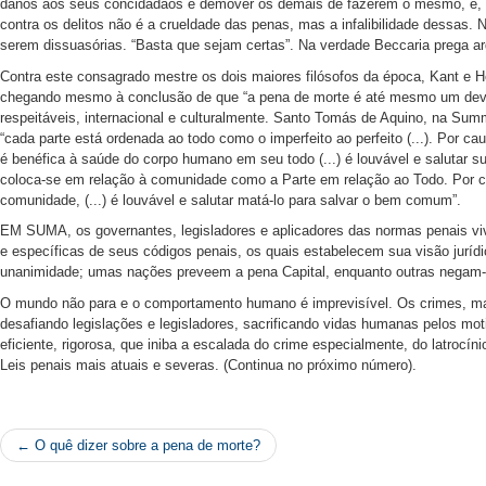
danos aos seus concidadãos e demover os demais de fazerem o mesmo, e, p
contra os delitos não é a crueldade das penas, mas a infalibilidade dessas.
serem dissuasórias. “Basta que sejam certas”. Na verdade Beccaria prega arg
Contra este consagrado mestre os dois maiores filósofos da época, Kant e Heg
chegando mesmo à conclusão de que “a pena de morte é até mesmo um de
respeitáveis, internacional e culturalmente. Santo Tomás de Aquino, na Summa
“cada parte está ordenada ao todo como o imperfeito ao perfeito (...). Por 
é benéfica à saúde do corpo humano em seu todo (...) é louvável e salutar s
coloca-se em relação à comunidade como a Parte em relação ao Todo. Por c
comunidade, (...) é louvável e salutar matá-lo para salvar o bem comum”.
EM SUMA, os governantes, legisladores e aplicadores das normas penais vi
e específicas de seus códigos penais, os quais estabelecem sua visão juríd
unanimidade; umas nações preveem a pena Capital, enquanto outras negam-
O mundo não para e o comportamento humano é imprevisível. Os crimes, mai
desafiando legislações e legisladores, sacrificando vidas humanas pelos mo
eficiente, rigorosa, que iniba a escalada do crime especialmente, do latrocín
Leis penais mais atuais e severas. (Continua no próximo número).
← O quê dizer sobre a pena de morte?