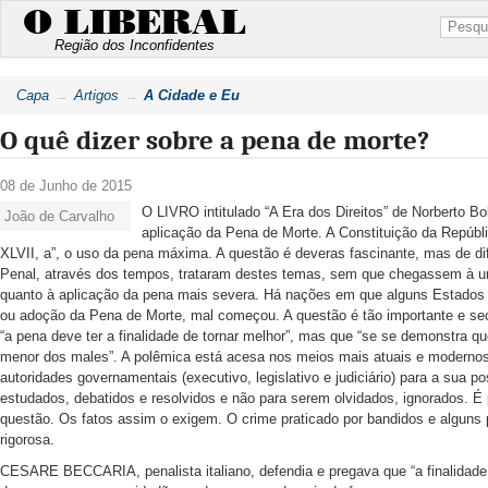
O LIBERAL
Região dos Inconfidentes
Capa
Artigos
A Cidade e Eu
O quê dizer sobre a pena de morte?
08 de Junho de 2015
O LIVRO intitulado “A Era dos Direitos” de Norberto B
João de Carvalho
aplicação da Pena de Morte. A Constituição da República
XLVII, a”, o uso da pena máxima. A questão é deveras fascinante, mas de dif
Penal, através dos tempos, trataram destes temas, sem que chegassem à um
quanto à aplicação da pena mais severa. Há nações em que alguns Estados 
ou adoção da Pena de Morte, mal começou. A questão é tão importante e secu
“a pena deve ter a finalidade de tornar melhor”, mas que “se se demonstra que
menor dos males”. A polêmica está acesa nos meios mais atuais e modern
autoridades governamentais (executivo, legislativo e judiciário) para a sua 
estudados, debatidos e resolvidos e não para serem olvidados, ignorados. É
questão. Os fatos assim o exigem. O crime praticado por bandidos e alguns po
rigorosa.
CESARE BECCARIA, penalista italiano, defendia e pregava que “a finalidade