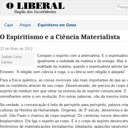
O LIBERAL
Região dos Inconfidentes
Capa
Artigos
Espiritismo em Gotas
O Espiritismo e a Ciência Materialista
22 de Maio de 2012
Comparo o espírito com a antimatéria. E o espiritualis
Jarbas Lima
igualmente a realidade da matéria e da energia. Mas é 
Lemes
realidade da matéria, quando o espiritualista admite 
Einstein: “A religião sem ciência é cega, e a ciência sem religião é aleijada”.
Para a física quântica, as coisas invisíveis são mais importantes do que as v
ele se manifesta através de seu corpo. Desencarnado, ele precisa do corp
espírito do médium tem que vibrar na sintonia da do espírito comunicante. E
semelhantes entre si em evolução. Em outras palavras, são da mesma sinto
Na verdade, a comunicação é feita de períspirito para períspirito, palavra cr
culturas da História da Humanidade. Orígenes, do 3º século, denominou-o de 
sutil. São Paulo o chamou de corpo espiritual. Os cientistas russos desco
bioplasmático. Ele liga o espirito ao corpo. E é o corpo do espírito desenca
fenômenos de materializações (ectoplasmia, teleplastia, aparições tangíve