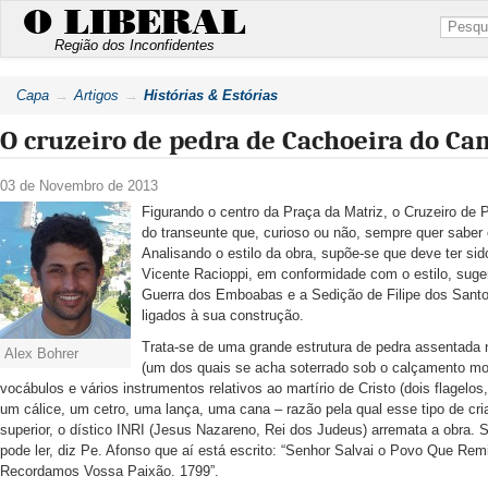
O LIBERAL
Região dos Inconfidentes
Capa
Artigos
Histórias & Estórias
O cruzeiro de pedra de Cachoeira do C
03 de Novembro de 2013
Figurando o centro da Praça da Matriz, o Cruzeiro de
do transeunte que, curioso ou não, sempre quer saber o
Analisando o estilo da obra, supõe-se que deve ter sid
Vicente Racioppi, em conformidade com o estilo, sug
Guerra dos Emboabas e a Sedição de Filipe dos Santo
ligados à sua construção.
Trata-se de uma grande estrutura de pedra assentada
Alex Bohrer
(um dos quais se acha soterrado sob o calçamento mode
vocábulos e vários instrumentos relativos ao martírio de Cristo (dois flagelos
um cálice, um cetro, uma lança, uma cana – razão pela qual esse tipo de cri
superior, o dístico INRI (Jesus Nazareno, Rei dos Judeus) arremata a obra. S
pode ler, diz Pe. Afonso que aí está escrito: “Senhor Salvai o Povo Que R
Recordamos Vossa Paixão. 1799”.