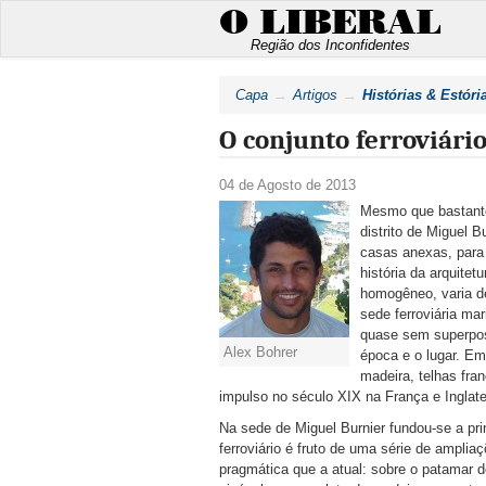
O LIBERAL
Região dos Inconfidentes
Capa
Artigos
Histórias & Estóri
O conjunto ferroviári
04 de Agosto de 2013
Mesmo que bastante 
distrito de Miguel 
casas anexas, para 
história da arquitet
homogêneo, varia de
sede ferroviária ma
quase sem superpos
Alex Bohrer
época e o lugar. E
madeira, telhas fra
impulso no século XIX na França e Inglat
Na sede de Miguel Burnier fundou-se a pr
ferroviário é fruto de uma série de ampl
pragmática que a atual: sobre o patamar 