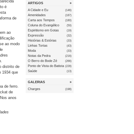
parecida
ARTIGOS
»
to é
A Cidade e Eu
(146)
esta
Amenidades
(187)
taforma de
Carta aos Tempos
(180)
Coluna do Evangélico
(50)
Espiritismo em Gotas
(19)
gem ao
Expressão
(32)
dificação
Histórias & Estórias
(33)
ase ao modo
Linhas Tortas
(43)
de
Moda
(33)
adres
Notas da Pedra
(216)
o.
O Berro do Bode Zé
(266)
Ponto de Vista do Batista
 distrito de
(228)
Saúde
(13)
em 1934 que
GALERIAS
»
a de ferro.
Charges
(198)
ockat de
. Nos anos
dades