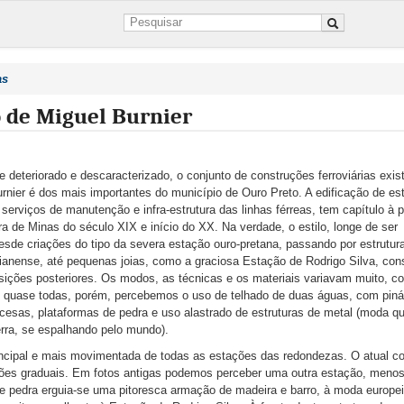
as
o de Miguel Burnier
deteriorado e descaracterizado, o conjunto de construções ferroviárias exis
Burnier é dos mais importantes do município de Ouro Preto. A edificação de e
serviços de manutenção e infra-estrutura das linhas férreas, tem capítulo à p
ura de Minas do século XIX e início do XX. Na verdade, o estilo, longe de ser
sde criações do tipo da severa estação ouro-pretana, passando por estrutu
rianense, até pequenas joias, como a graciosa Estação de Rodrigo Silva, co
ições posteriores. Os modos, as técnicas e os materiais variavam muito, c
m quase todas, porém, percebemos o uso de telhado de duas águas, com piná
ncesas, plataformas de pedra e uso alastrado de estruturas de metal (moda q
erra, se espalhando pelo mundo).
incipal e mais movimentada de todas as estações das redondezas. O atual co
iações graduais. Em fotos antigas podemos perceber uma outra estação, meno
de pedra erguia-se uma pitoresca armação de madeira e barro, à moda europe