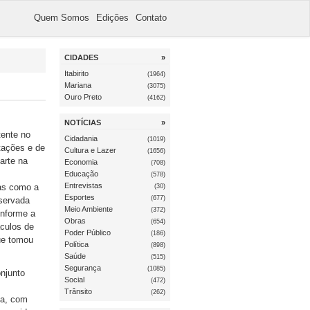
Quem Somos
Edições
Contato
CIDADES
»
Itabirito
(1964)
Mariana
(3075)
Ouro Preto
(4162)
NOTÍCIAS
»
tente no
Cidadania
(1019)
stações e de
Cultura e Lazer
(1656)
arte na
Economia
(708)
Educação
(578)
Entrevistas
ras como a
(30)
Esportes
(677)
nservada
Meio Ambiente
(372)
onforme a
Obras
(654)
culos de
Poder Público
(186)
ue tomou
Política
(898)
Saúde
(515)
Segurança
(1085)
njunto
Social
(472)
s
Trânsito
(262)
ia, com