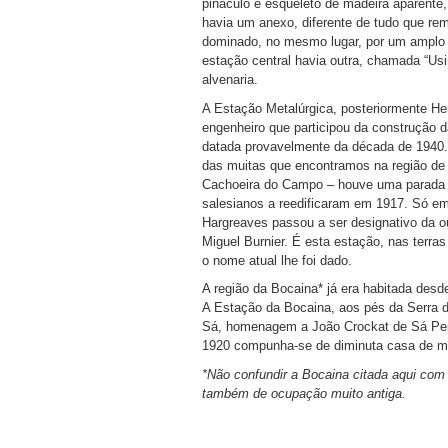
pináculo e esqueleto de madeira aparente,
havia um anexo, diferente de tudo que rema
dominado, no mesmo lugar, por um amplo ed
estação central havia outra, chamada “Usi
alvenaria.
A Estação Metalúrgica, posteriormente H
engenheiro que participou da construção da
datada provavelmente da década de 1940. 
das muitas que encontramos na região de Ro
Cachoeira do Campo – houve uma parada 
salesianos a reedificaram em 1917. Só e
Hargreaves passou a ser designativo da ou
Miguel Burnier. É esta estação, nas terra
o nome atual lhe foi dado.
A região da Bocaina* já era habitada desde
A Estação da Bocaina, aos pés da Serra d
Sá, homenagem a João Crockat de Sá Perei
1920 compunha-se de diminuta casa de ma
*Não confundir a Bocaina citada aqui com
também de ocupação muito antiga.