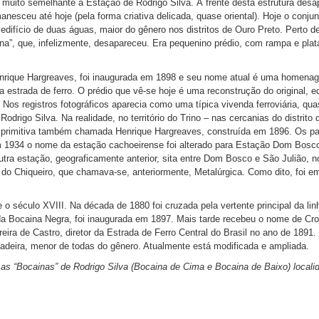
 muito semelhante à Estação de Rodrigo Silva. À frente desta estrutura desa
nesceu até hoje (pela forma criativa delicada, quase oriental). Hoje o conjun
ifício de duas águas, maior do gênero nos distritos de Ouro Preto. Perto d
na”, que, infelizmente, desapareceu. Era pequenino prédio, com rampa e pla
enrique Hargreaves, foi inaugurada em 1898 e seu nome atual é uma homena
 estrada de ferro. O prédio que vê-se hoje é uma reconstrução do original, e
Nos registros fotográficos aparecia como uma típica vivenda ferroviária, qu
drigo Silva. Na realidade, no território do Trino – nas cercanias do distrito 
primitiva também chamada Henrique Hargreaves, construída em 1896. Os p
m 1934 o nome da estação cachoeirense foi alterado para Estação Dom Bosc
tra estação, geograficamente anterior, sita entre Dom Bosco e São Julião, no
s do Chiqueiro, que chamava-se, anteriormente, Metalúrgica. Como dito, foi 
 o século XVIII. Na década de 1880 foi cruzada pela vertente principal da linh
a Bocaina Negra, foi inaugurada em 1897. Mais tarde recebeu o nome de Cr
ra de Castro, diretor da Estrada de Ferro Central do Brasil no ano de 1891
deira, menor de todas do gênero. Atualmente está modificada e ampliada.
 as “Bocainas” de Rodrigo Silva (Bocaina de Cima e Bocaina de Baixo) locali