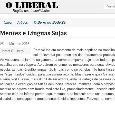
O LIBERAL
Região dos Inconfidentes
Capa
Artigos
O Berro do Bode Zé
Mentes e Línguas Sujas
25 de Maio de 2018
Para vê-los em momento de mais capricho no trabalho, 
Jornal O Liberal
sol se levantar pois, munidos das ferramentas próprias
As vassouras chiam no calçamento, a correr e empurrar sujeira de todo o t
espalharam, na véspera. Ao saírem os primeiros moradores para suas atividad
escola, as ruas já estão limpas; tão limpas como se por elas não transitass
os “sujismundos” cuidam para que sujeira retorne. Mas, fazer o quê? Se ass
sujeira pior! E essa, mais difícil de ser extinta, está na cabeça de pessoas
ocupação a execução de falsas denúncias, fofocas, mentiras, com o propósi
mentira se agrava com fraude mediante lixo, propositadamente, lançado ond
sempre está no inferno porém, aqui mesmo, a se imiscuir entre uns e outros
discórdia e consequente arrasamento de vidas inocentes. Felizmente, nem s