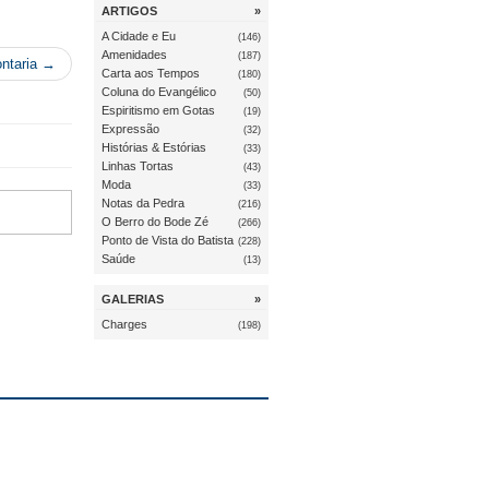
ARTIGOS
»
A Cidade e Eu
(146)
Amenidades
(187)
ntaria →
Carta aos Tempos
(180)
Coluna do Evangélico
(50)
Espiritismo em Gotas
(19)
Expressão
(32)
Histórias & Estórias
(33)
Linhas Tortas
(43)
Moda
(33)
Notas da Pedra
(216)
O Berro do Bode Zé
(266)
Ponto de Vista do Batista
(228)
Saúde
(13)
GALERIAS
»
Charges
(198)