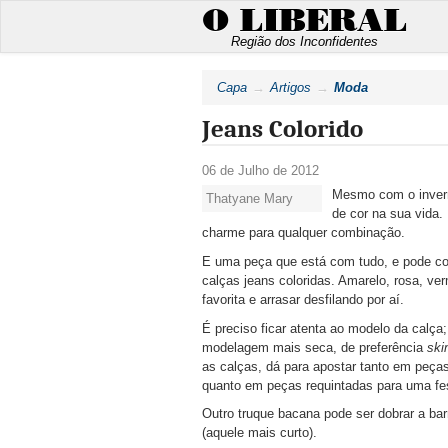
O LIBERAL
Região dos Inconfidentes
Capa
Artigos
Moda
Jeans Colorido
06 de Julho de 2012
Mesmo com o invern
Thatyane Mary
de cor na sua vida.
charme para qualquer combinação.
E uma peça que está com tudo, e pode co
calças jeans coloridas. Amarelo, rosa, ve
favorita e arrasar desfilando por aí.
É preciso ficar atenta ao modelo da calça
modelagem mais seca, de preferência
ski
as calças, dá para apostar tanto em peça
quanto em peças requintadas para uma fest
Outro truque bacana pode ser dobrar a ba
(aquele mais curto).