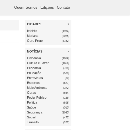
Quem Somos
Edições
Contato
CIDADES
»
Itabirito
(1964)
Mariana
(3075)
Ouro Preto
(4162)
NOTÍCIAS
»
Cidadania
(1019)
Cultura e Lazer
(1656)
Economia
(708)
Educação
(578)
Entrevistas
(30)
Esportes
(677)
Meio Ambiente
(372)
Obras
(654)
Poder Público
(186)
Política
(898)
Saúde
(515)
Segurança
(1085)
Social
(472)
Trânsito
(262)