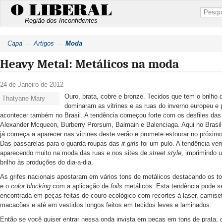
O LIBERAL
Região dos Inconfidentes
Capa
Artigos
Moda
Heavy Metal: Metálicos na moda
24 de Janeiro de 2012
Ouro, prata, cobre e bronze. Tecidos que tem o brilho 
Thatyane Mary
dominaram as vitrines e as ruas do inverno europeu e
acontecer também no Brasil. A tendência começou forte com os desfiles da
Alexander Mcqueen, Burberry Prorsum, Balmain e Balenciaga. Aqui no Brasil
já começa a aparecer nas vitrines deste verão e promete estourar no próximo
Das passarelas para o guarda-roupas das
it girls
foi um pulo. A tendência ve
aparecendo muito na moda das ruas e nos sites de
street style
, imprimindo 
brilho às produções do dia-a-dia.
As grifes nacionais apostaram em vários tons de metálicos destacando os t
e o
color blocking
com a aplicação de
foils
metálicos. Esta tendência pode s
encontrada em peças feitas de couro ecológico com recortes à laser, camise
macacões e até em vestidos longos feitos em tecidos leves e laminados.
Então se você quiser entrar nessa onda invista em peças em tons de prata, 