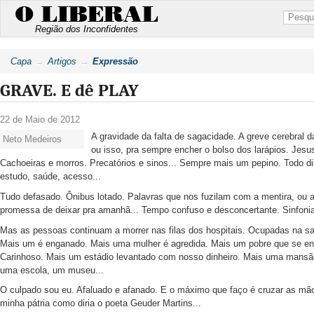
O LIBERAL
Região dos Inconfidentes
Capa
Artigos
Expressão
GRAVE. E dê PLAY
22 de Maio de 2012
A gravidade da falta de sagacidade. A greve cerebral
Neto Medeiros
ou isso, pra sempre encher o bolso dos larápios. Jes
Cachoeiras e morros. Precatórios e sinos... Sempre mais um pepino. Todo di
estudo, saúde, acesso...
Tudo defasado. Ônibus lotado. Palavras que nos fuzilam com a mentira, ou a 
promessa de deixar pra amanhã... Tempo confuso e desconcertante. Sinfonia 
Mas as pessoas continuam a morrer nas filas dos hospitais. Ocupadas na sal
Mais um é enganado. Mais uma mulher é agredida. Mais um pobre que se ench
Carinhoso. Mais um estádio levantado com nosso dinheiro. Mais uma mansão
uma escola, um museu...
O culpado sou eu. Afaluado e afanado. E o máximo que faço é cruzar as mão
minha pátria como diria o poeta Geuder Martins...