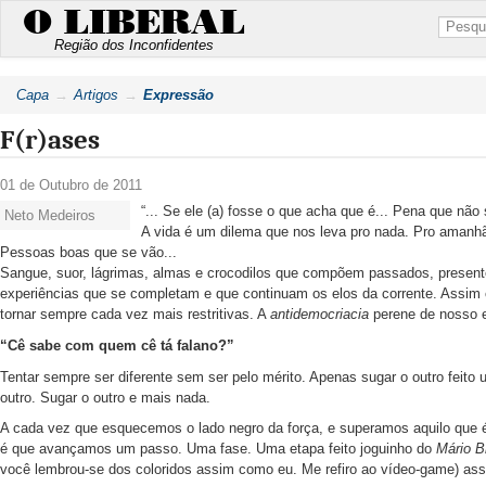
O LIBERAL
Região dos Inconfidentes
Capa
Artigos
Expressão
F(r)ases
01 de Outubro de 2011
“... Se ele (a) fosse o que acha que é... Pena que nã
Neto Medeiros
A vida é um dilema que nos leva pro nada. Pro amanh
Pessoas boas que se vão...
Sangue, suor, lágrimas, almas e crocodilos que compõem passados, presente,
experiências que se completam e que continuam os elos da corrente. Assi
tornar sempre cada vez mais restritivas. A
antidemocriacia
perene de nosso es
“Cê sabe com quem cê tá falano?”
Tentar sempre ser diferente sem ser pelo mérito. Apenas sugar o outro feito 
outro. Sugar o outro e mais nada.
A cada vez que esquecemos o lado negro da força, e superamos aquilo que 
é que avançamos um passo. Uma fase. Uma etapa feito joguinho do
Mário B
você lembrou-se dos coloridos assim como eu. Me refiro ao vídeo-game) ass