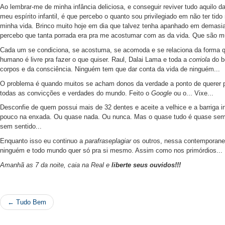
Ao lembrar-me de minha infância deliciosa, e conseguir reviver tudo aquilo 
meu espírito infantil, é que percebo o quanto sou privilegiado em não ter ti
minha vida. Brinco muito hoje em dia que talvez tenha apanhado em demas
percebo que tanta porrada era pra me acostumar com as da vida. Que são mu
Cada um se condiciona, se acostuma, se acomoda e se relaciona da forma q
humano é livre pra fazer o que quiser. Raul, Dalai Lama e toda a
corriola
do b
corpos e da consciência. Ninguém tem que dar conta da vida de ninguém...
O problema é quando muitos se acham donos da verdade a ponto de querer pr
todas as convicções e verdades do mundo. Feito o
Google
ou o... Vixe...
Desconfie de quem possui mais de 32 dentes e aceite a velhice e a barriga i
pouco na enxada. Ou quase nada. Ou nunca. Mas o quase tudo é quase sem
sem sentido...
Enquanto isso eu continuo a
parafraseplagiar
os outros, nessa contemporanei
ninguém e todo mundo quer só pra si mesmo. Assim como nos primórdios...
Amanhã as 7 da noite, caia na Real e
liberte seus ouvidos!!!
← Tudo Bem