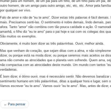
mulher para um homem, de um pai para um filho, de um filho para um pai, 
outro homem, de um amigo para outro amigo, etc, etc, etc. Amor pela famíli
por qualquer ser vivo.
Falo de amor e não de “eu te amo”. Dizer estas três palavras é fácil demais.
mais. Precisamos senti-las. O sentimento é nobre demais, lindo demais, pa
afora. Tanto “amor” não combina com tão pouca caridade e ação. O namorado
amanhã, o filho diz “eu te amo” para o pai hoje e sai com os colegas dos qua
São muitos os exemplos.
Obviamente, é muito bom dizer as três palavrinhas. Ouvir, melhor ainda.
Mas que venham do coração, que sejam ditas com a alma, e não simplesmen
dizer, ou porque está na moda dizer, ou porque seremos mais aceitos se di
ama não comete as atrocidades que o planeta vem sofrendo. Quem ama, se
não compactua com as atrocidades deste mundo. Um mundo com tantos “eu 
verdadeiras.
É bom dizer, é ótimo ouvir, mas é necessário sentir. Não devemos banalizar
sentimento humano em três palavrinhas, ditas a qualquer hora e lugar, sem o 
Vamos escrever “eu te amo”. Vamos ouvir “eu te amo”. Mas, antes de dizer,
← Para pensar