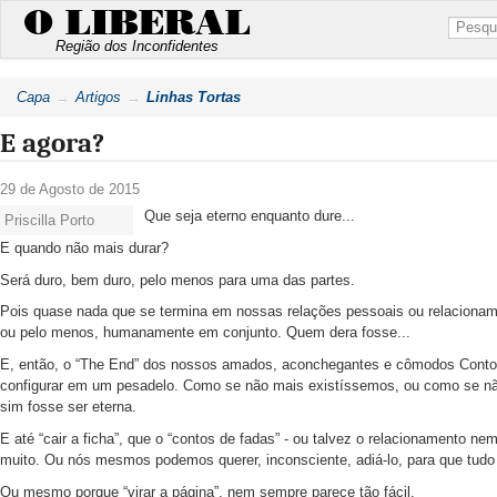
O LIBERAL
Região dos Inconfidentes
Capa
Artigos
Linhas Tortas
E agora?
29 de Agosto de 2015
Que seja eterno enquanto dure...
Priscilla Porto
E quando não mais durar?
Será duro, bem duro, pelo menos para uma das partes.
Pois quase nada que se termina em nossas relações pessoais ou relacionam
ou pelo menos, humanamente em conjunto. Quem dera fosse...
E, então, o “The End” dos nossos amados, aconchegantes e cômodos Contos
configurar em um pesadelo. Como se não mais existíssemos, ou como se nã
sim fosse ser eterna.
E até “cair a ficha”, que o “contos de fadas” - ou talvez o relacionamento 
muito. Ou nós mesmos podemos querer, inconsciente, adiá-lo, para que tud
Ou mesmo porque “virar a página”, nem sempre parece tão fácil.