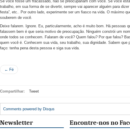
Se você fosse um fracassado, não se preocupariam com você. Se você est
trabalho, em sua forma de se divertir, sempre vai aparecer alguém para dizer “
festa”, etc.. Por outro lado, experimente ser um fiasco na vida. O máximo q
souberem de você.
Deixe falarem. Ignore. Eu, particularmente, acho é muito bom. Há pessoas
falassem bem é que seria motivo de preocupação. Ninguém constrói um nome 
onde todos se conhecem. Falaram de você? Quem falou? Por que falou? B
quem você é. Conhecem sua vida, seu trabalho, sua dignidade. Sabem que p
faço: tenha pena desta pessoa e siga sua vida.
← Fé
Compartilhar:
Tweet
Comments powered by
Disqus
Newsletter
Encontre-nos no Fa