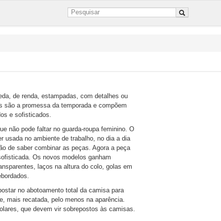
seda, de renda, estampadas, com detalhes ou
as são a promessa da temporada e compõem
s e sofisticados.
ue não pode faltar no guarda-roupa feminino. O
 usada no ambiente de trabalho, no dia a dia
tão de saber combinar as peças. Agora a peça
 sofisticada. Os novos modelos ganham
nsparentes, laços na altura do colo, golas em
ebordados.
apostar no abotoamento total da camisa para
e, mais recatada, pelo menos na aparência.
olares, que devem vir sobrepostos às camisas.