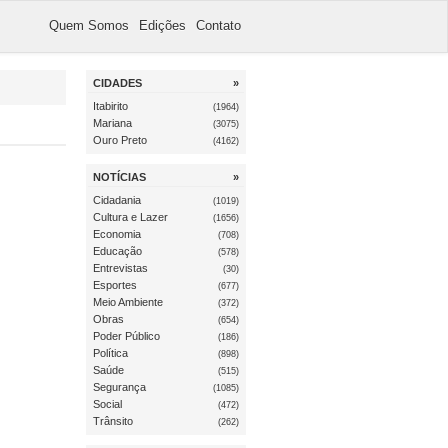
Quem Somos
Edições
Contato
CIDADES
»
Itabirito
(1964)
Mariana
(3075)
Ouro Preto
(4162)
NOTÍCIAS
»
Cidadania
(1019)
Cultura e Lazer
(1656)
Economia
(708)
Educação
(578)
Entrevistas
(30)
Esportes
(677)
Meio Ambiente
(372)
Obras
(654)
Poder Público
(186)
Política
(898)
Saúde
(515)
Segurança
(1085)
Social
(472)
Trânsito
(262)