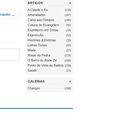
ARTIGOS
»
A Cidade e Eu
(146)
marelo →
Amenidades
(187)
Carta aos Tempos
(180)
Coluna do Evangélico
(50)
Espiritismo em Gotas
(19)
Expressão
(32)
Histórias & Estórias
(33)
Linhas Tortas
(43)
Moda
(33)
Notas da Pedra
(216)
O Berro do Bode Zé
(266)
Ponto de Vista do Batista
(228)
Saúde
(13)
GALERIAS
»
Charges
(198)