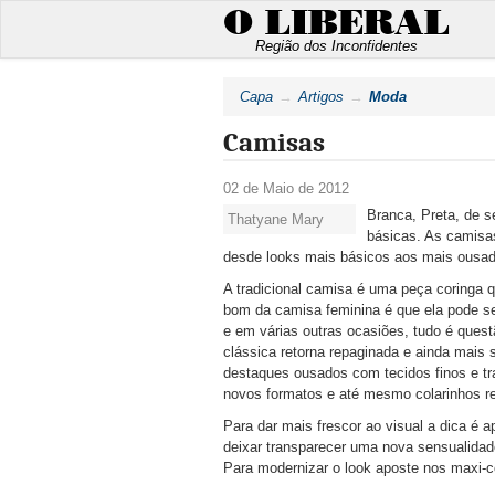
O LIBERAL
Região dos Inconfidentes
Capa
Artigos
Moda
Camisas
02 de Maio de 2012
Branca, Preta, de 
Thatyane Mary
básicas. As camis
desde looks mais básicos aos mais ousado
A tradicional camisa é uma peça coringa q
bom da camisa feminina é que ela pode ser
e em várias outras ocasiões, tudo é ques
clássica retorna repaginada e ainda mais
destaques ousados com tecidos finos e tra
novos formatos e até mesmo colarinhos r
Para dar mais frescor ao visual a dica é 
deixar transparecer uma nova sensualidad
Para modernizar o look aposte nos maxi-c