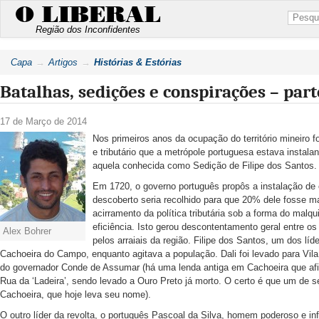
O LIBERAL
Região dos Inconfidentes
Capa
Artigos
Histórias & Estórias
Batalhas, sedições e conspirações – part
17 de Março de 2014
Nos primeiros anos da ocupação do território mineiro f
e tributário que a metrópole portuguesa estava instalan
aquela conhecida como Sedição de Filipe dos Santos.
Em 1720, o governo português propôs a instalação de
descoberto seria recolhido para que 20% dele fosse 
acirramento da política tributária sob a forma do malq
eficiência. Isto gerou descontentamento geral entre 
Alex Bohrer
pelos arraiais da região. Filipe dos Santos, um dos lí
Cachoeira do Campo, enquanto agitava a população. Dali foi levado para Vila
do governador Conde de Assumar (há uma lenda antiga em Cachoeira que afirm
Rua da ‘Ladeira’, sendo levado a Ouro Preto já morto. O certo é que um de s
Cachoeira, que hoje leva seu nome).
O outro líder da revolta, o português Pascoal da Silva, homem poderoso e i