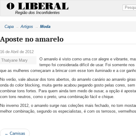
O LIBERAL
Região dos Inconfidentes
Capa
Artigos
Moda
Aposte no amarelo
16 de Abril de 2012
O amarelo é visto como uma cor alegre e vibrante, ma
Thatyane Mary
tempo foi considerada difícil de usar. Foi somente no
que as mulheres começaram a brincar com esse tom iluminado e a cor ganho
No verão, vale abusar dos tons abertos, do amarelo canário ao amarelo giras
onda do color blocking, muita gente acabou pegando gosto pelas cores, sem 
combinar tons fortes. Para quem ainda tem medo de ousar, a opção é apost
com tons neutros, como o preto, uma combinação fácil e chique.
No inverno 2012, o amarelo surge nas coleções mais fechado, no tom mosta
melhor combinação, segundo os especialistas, é com os terrosos, vermelhos
← Camisas