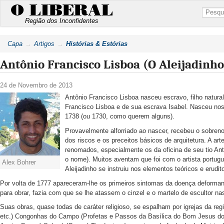
O LIBERAL
Região dos Inconfidentes
Capa
Artigos
Histórias & Estórias
Antônio Francisco Lisboa (O Aleijadinho
24 de Novembro de 2013
Antônio Francisco Lisboa nasceu escravo, filho natura
Francisco Lisboa e de sua escrava Isabel. Nasceu nos 
1738 (ou 1730, como querem alguns).
Provavelmente alforriado ao nascer, recebeu o sobren
dos riscos e os preceitos básicos de arquitetura. A ar
renomados, especialmente os da oficina de seu tio A
o nome). Muitos aventam que foi com o artista portug
Alex Bohrer
Aleijadinho se instruiu nos elementos teóricos e erudi
Por volta de 1777 apareceram-lhe os primeiros sintomas da doença deformante
para obrar, fazia com que se lhe atassem o cinzel e o martelo de escultor n
Suas obras, quase todas de caráter religioso, se espalham por igrejas da re
etc.) Congonhas do Campo (Profetas e Passos da Basílica do Bom Jesus do