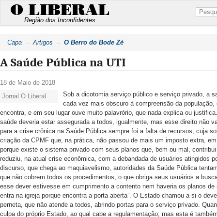
O LIBERAL
Região dos Inconfidentes
Capa
Artigos
O Berro do Bode Zé
A Saúde Pública na UTI
18 de Maio de 2018
Sob a dicotomia serviço público e serviço privado, a 
Jornal O Liberal
cada vez mais obscuro à compreensão da população, 
encontra, e em seu lugar ouve muito palavrório, que nada explica ou justific
saúde deveria estar assegurada a todos, igualmente, mas esse direito não vai
para a crise crônica na Saúde Pública sempre foi a falta de recursos, cuja so
criação da CPMF que, na prática, não passou de mais um imposto extra, em na
porque existe o sistema privado com seus planos que, bem ou mal, contribui 
reduziu, na atual crise econômica, com a debandada de usuários atingidos p
discurso, que chega ao maquiavelismo, autoridades da Saúde Pública tentam
que não cobrem todos os procedimentos, o que obriga seus usuários a busc
esse dever estivesse em cumprimento a contento nem haveria os planos de s
entra na igreja porque encontra a porta aberta”. O Estado chamou a si o de
perneta, que não atende a todos, abrindo portas para o serviço privado. Qua
culpa do próprio Estado, ao qual cabe a regulamentação; mas esta é também