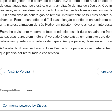
capelas do gênero, e é encimado por uma cruz de ferro sobre a lua crescent
de duas águas que, pelo estilo, é uma ampliação do final do século XIX ou i
restauração provavelmente confundiu Lúcio Fernandes Ramos que, em seu liv
1908 como data da construção do templo. Interiormente possui três altares 
diversos. Estas peças são de difícil classificação por não se enquadrarem em
uma pitoresca imagem de São Pedro, um púlpito móvel e ainda um interessa
Estranha o visitante moderno o fato do edifício possuir duas sacadas no front
as sacadas parecerem inúteis. A verdade é que existia um primitivo coro de
balaústres guardados no interior da capela. Ao que parece, devia ser em tud
A Capela de Nossa Senhora do Bom Despacho, a padroeira das parturientes, 
que precisa ser restaurada e conservada.
← Antônio Pereira
Igreja 
Compartilhar:
Tweet
Comments powered by
Disqus