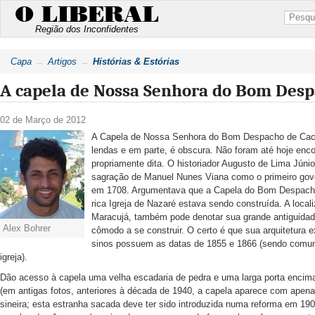
O LIBERAL
Região dos Inconfidentes
Capa
Artigos
Histórias & Estórias
A capela de Nossa Senhora do Bom Des
02 de Março de 2012
A Capela de Nossa Senhora do Bom Despacho de Cach
lendas e em parte, é obscura. Não foram até hoje enco
propriamente dita. O historiador Augusto de Lima Júnior
sagração de Manuel Nunes Viana como o primeiro gov
em 1708. Argumentava que a Capela do Bom Despacho 
rica Igreja de Nazaré estava sendo construída. A local
Maracujá, também pode denotar sua grande antiguidade
Alex Bohrer
cômodo a se construir. O certo é que sua arquitetura 
sinos possuem as datas de 1855 e 1866 (sendo comum
igreja).
Dão acesso à capela uma velha escadaria de pedra e uma larga porta encimad
(em antigas fotos, anteriores à década de 1940, a capela aparece com apen
sineira; esta estranha sacada deve ter sido introduzida numa reforma em 1908)