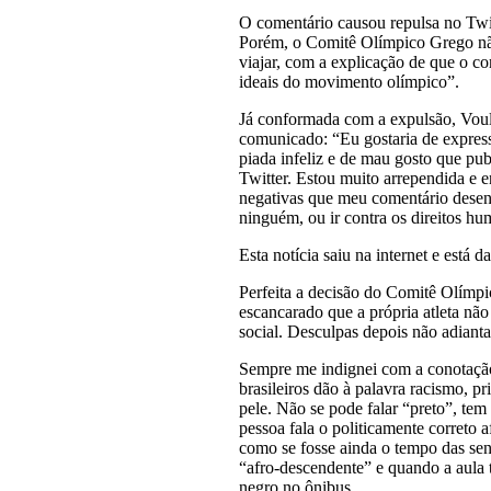
O comentário causou repulsa no Twitte
Porém, o Comitê Olímpico Grego nã
viajar, com a explicação de que o co
ideais do movimento olímpico”.
Já conformada com a expulsão, Vou
comunicado: “Eu gostaria de express
piada infeliz e de mau gosto que pu
Twitter. Estou muito arrependida e 
negativas que meu comentário desen
ninguém, ou ir contra os direitos h
Esta notícia saiu na internet e está d
Perfeita a decisão do Comitê Olímpic
escancarado que a própria atleta nã
social. Desculpas depois não adiant
Sempre me indignei com a conotação
brasileiros dão à palavra racismo, p
pele. Não se pode falar “preto”, tem
pessoa fala o politicamente correto 
como se fosse ainda o tempo das sen
“afro-descendente” e quando a aula 
negro no ônibus.